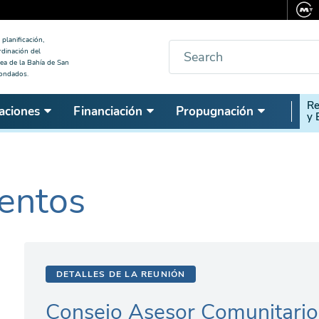
planificación,
Buscar
rdinación del
ea de la Bahía de San
condados.
Seco
Re
aciones
Financiación
Propugnación
y 
Nav
entos
DETALLES DE LA REUNIÓN
Consejo Asesor Comunitar