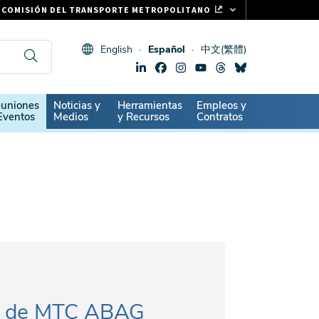
COMISIÓN DEL TRANSPORTE METROPOLITANO
FASTRAK
English
Español
中文(繁體)
CLIPPER CARD
511.ORG
SIGNOS VITALES
ndary
uniones
Noticias y
Herramientas
Empleos y
Eventos
Medios
y Recursos
Contratos
io de MTC ABAG