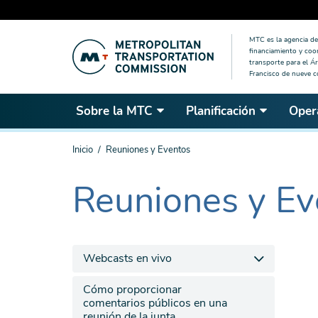
Saltar
MTC es la agencia de 
al
financiamiento y coo
contenido
transporte para el Ár
Francisco de nueve 
principal
Sobre la MTC
Planificación
Oper
Estás
Inicio
Reuniones y Eventos
aquí
Reuniones y Ev
The
current
section
is
Webcasts en vivo
Cómo proporcionar
comentarios públicos en una
reunión de la junta