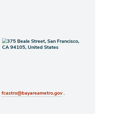
,
.
fcastro@bayareametro.gov