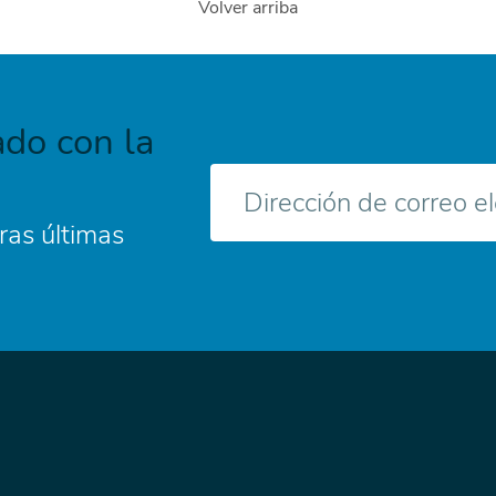
Volver arriba
do con la
Correo
electrónico
ras últimas