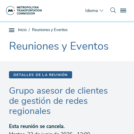
Saltar
To
al
Idioma
contenido
principal
Estás
Inicio
Reuniones y Eventos
Navegación
aquí
de
Reuniones y Eventos
The
subpágina
current
section
is
DETALLES DE LA REUNIÓN
Grupo asesor de clientes
de gestión de redes
regionales
Esta reunión se cancela.