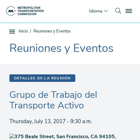
Saltar
To
al
Idioma
contenido
principal
Estás
Inicio
Reuniones y Eventos
Navegación
aquí
de
Reuniones y Eventos
The
subpágina
current
section
is
DETALLES DE LA REUNIÓN
Grupo de Trabajo del
Transporte Activo
Thursday, July 13, 2017 - 9:30 a.m.