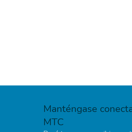
Manténgase conecta
MTC