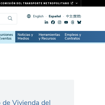
COMISIÓN DEL TRANSPORTE METROPOLITANO
FASTRAK
English
Español
中文(繁體)
CLIPPER CARD
511.ORG
SIGNOS VITALES
ndary
uniones
Noticias y
Herramientas
Empleos y
Eventos
Medios
y Recursos
Contratos
 de Vivienda del