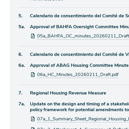
de
agenda
Ítem
5.
Calendario de consentimiento del Comité de 
Ítem
5a.
Approval of BAHFA Oversight Committee Minu
de
agenda
Archivos
05a_BAHFA_OC_minutes_20260211_Draft
de
adjuntos
agenda
Ítem
6.
Calendario de consentimiento del Comité de 
Ítem
6a.
Approval of ABAG Housing Committee Minutes
de
agenda
Archivos
06a_HC_Minutes_20260211_Draft.pdf
de
adjuntos
agenda
Ítem
7.
Regional Housing Revenue Measure
Ítem
7a.
Update on the design and timing of a stakeho
de
policy framework for potential amendments to
agenda
de
Archivos
07a_1_Summary_Sheet_Regional_Housing_
agenda
adjuntos