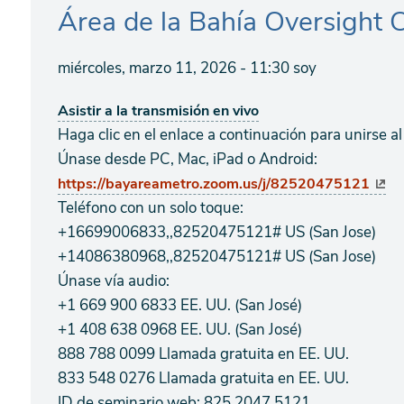
Área de la Bahía Oversight
miércoles, marzo 11, 2026 - 11:30 soy
Asistir a la transmisión en vivo
Haga clic en el enlace a continuación para unirse a
Únase desde PC, Mac, iPad o Android:
https://bayareametro.zoom.us/j/82520475121
Teléfono con un solo toque:
+16699006833,,82520475121# US (San Jose)
+14086380968,,82520475121# US (San Jose)
Únase vía audio:
+1 669 900 6833 EE. UU. (San José)
+1 408 638 0968 EE. UU. (San José)
888 788 0099 Llamada gratuita en EE. UU.
833 548 0276 Llamada gratuita en EE. UU.
ID de seminario web: 825 2047 5121