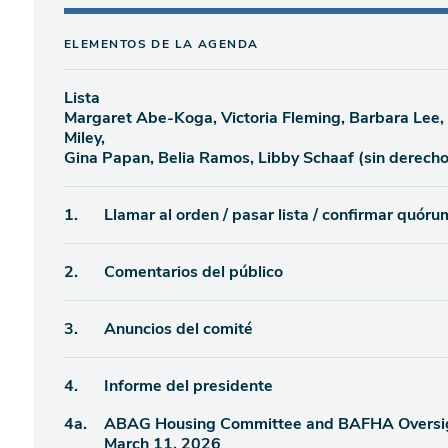
ELEMENTOS DE LA AGENDA
Lista
Margaret Abe-Koga, Victoria Fleming, Barbara Lee
Miley,
Gina Papan, Belia Ramos, Libby Schaaf (sin derecho
Ítem
1.
Llamar al orden / pasar lista / confirmar quór
de
Ítem
2.
Comentarios del público
agenda
de
Ítem
3.
Anuncios del comité
agenda
de
Ítem
4.
Informe del presidente
agenda
Ítem
4a.
ABAG Housing Committee and BAFHA Oversigh
de
March 11, 2026
agenda