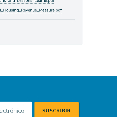
ons_and_Lessons_Learne.pdf
l_Housing_Revenue_Measure.pdf