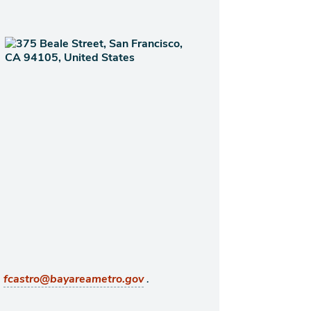
,
.
fcastro@bayareametro.gov