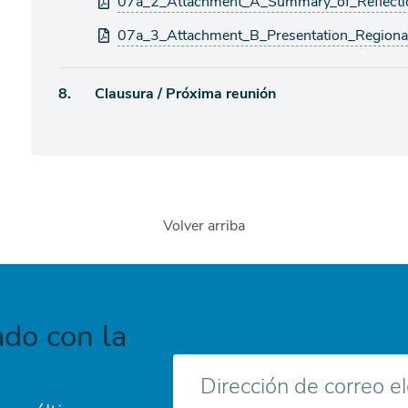
07a_2_Attachment_A_Summary_of_Reflecti
07a_3_Attachment_B_Presentation_Regiona
Ítem
8.
Clausura / Próxima reunión
de
agenda
Volver arriba
do con la
Correo
electrónico