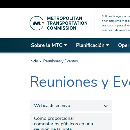
Saltar
MTC es la agencia de 
al
financiamiento y coo
contenido
transporte para el Ár
Francisco de nueve 
principal
Sobre la MTC
Planificación
Oper
Estás
Inicio
Reuniones y Eventos
aquí
Reuniones y Ev
The
current
section
is
Webcasts en vivo
Cómo proporcionar
comentarios públicos en una
reunión de la junta