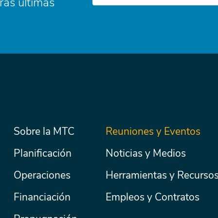
ras últimas
Menú
Sobre la MTC
Reuniones y Eventos
Secondary
Nav
principal
Planificación
Noticias y Medios
Operaciones
Herramientas y Recurso
Financiación
Empleos y Contratos