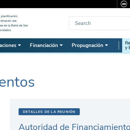
planificación,
Buscar
rdinación del
ea de la Bahía de San
condados.
Seco
Re
aciones
Financiación
Propugnación
y 
Nav
entos
DETALLES DE LA REUNIÓN
Autoridad de Financiamiento