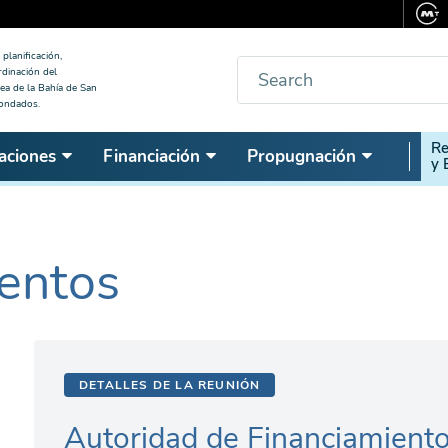
planificación,
Buscar
rdinación del
ea de la Bahía de San
condados.
Seco
Re
aciones
Financiación
Propugnación
y 
Nav
entos
DETALLES DE LA REUNIÓN
Autoridad de Financiamiento