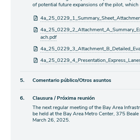
of potential future expansions of the pilot, which
Archivos
4a_25_0229_1_Summary_Sheet_Attachmen
adjuntos
4a_25_0229_2_Attachment_A_Summary_Ex
ach.pdf
4a_25_0229_3_Attachment_B_Detailed_Eval
4a_25_0229_4_Presentation_Express_Lane
Ítem
5.
Comentario público/Otros asuntos
de
Ítem
6.
Clausura / Próxima reunión
agenda
The next regular meeting of the Bay Area Infrast
de
be held at the Bay Area Metro Center, 375 Beale
agenda
March 26, 2025.