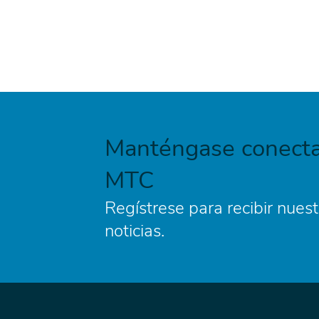
Manténgase conecta
MTC
Regístrese para recibir nuest
noticias.