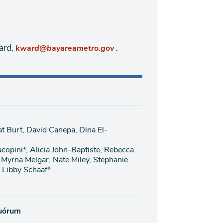
ard,
.
kward@bayareametro.gov
 Burt, David Canepa, Dina El-
copini*, Alicia John-Baptiste, Rebecca
Myrna Melgar, Nate Miley, Stephanie
 Libby Schaaf*
quórum