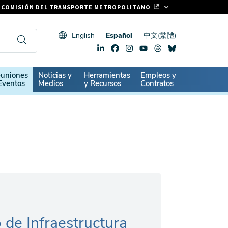
COMISIÓN DEL TRANSPORTE METROPOLITANO
FASTRAK
English
Español
中文(繁體)
CLIPPER CARD
511.ORG
SIGNOS VITALES
ndary
uniones
Noticias y
Herramientas
Empleos y
Eventos
Medios
y Recursos
Contratos
 de Infraestructura