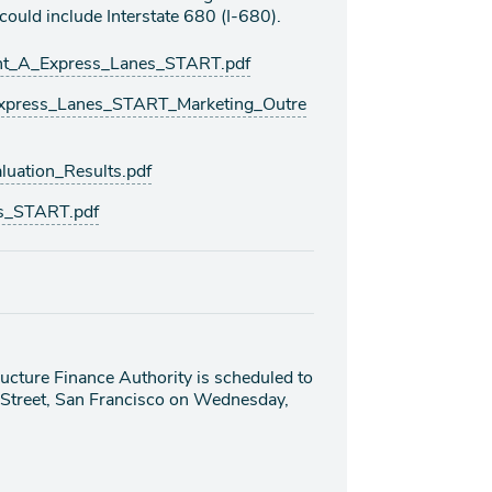
 could include Interstate 680 (I-680).
t_A_Express_Lanes_START.pdf
press_Lanes_START_Marketing_Outre
uation_Results.pdf
s_START.pdf
ructure Finance Authority is scheduled to
 Street, San Francisco on Wednesday,