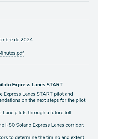
viembre de 2024
nutes.pdf
piloto Express Lanes START
the Express Lanes START pilot and
ndations on the next steps for the pilot,
 Lane pilots through a future toll
he I-80 Solano Express Lanes corridor;
ators to determine the timing and extent