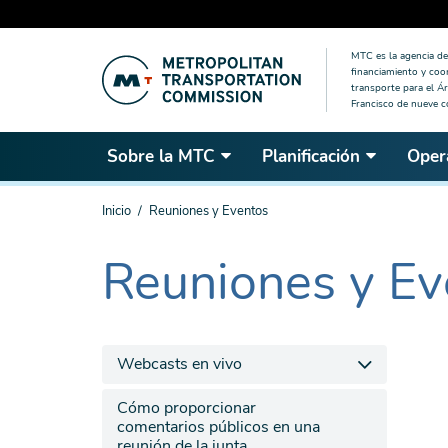
Saltar
MTC es la agencia de 
al
financiamiento y coo
contenido
transporte para el Ár
Francisco de nueve 
principal
Sobre la MTC
Planificación
Oper
Estás
Inicio
Reuniones y Eventos
aquí
Reuniones y Ev
The
current
section
is
Webcasts en vivo
Cómo proporcionar
comentarios públicos en una
reunión de la junta