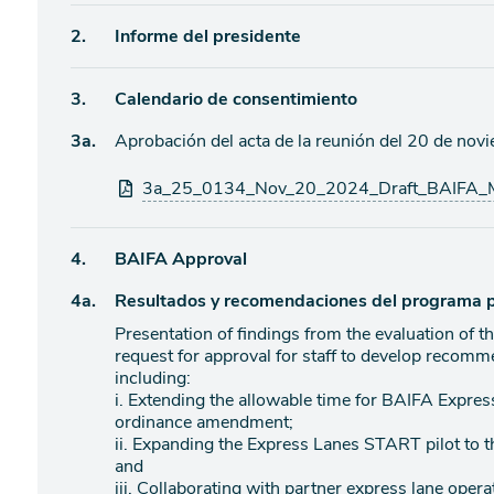
de
Ítem
2.
Informe del presidente
agenda
de
Ítem
3.
Calendario de consentimiento
agenda
Ítem
3a.
Aprobación del acta de la reunión del 20 de no
de
agenda
de
Archivos
3a_25_0134_Nov_20_2024_Draft_BAIFA_Mi
agenda
adjuntos
Ítem
4.
BAIFA Approval
Ítem
4a.
Resultados y recomendaciones del programa 
de
agenda
Presentation of findings from the evaluation of 
de
request for approval for staff to develop recomme
agenda
including:
i. Extending the allowable time for BAIFA Express
ordinance amendment;
ii. Expanding the Express Lanes START pilot to t
and
iii. Collaborating with partner express lane oper