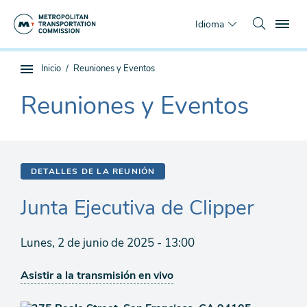
Saltar
To
al
Idioma
contenido
principal
Estás
Inicio
Reuniones y Eventos
Navegación
aquí
de
Reuniones y Eventos
The
subpágina
current
section
is
DETALLES DE LA REUNIÓN
Junta Ejecutiva de Clipper
Lunes, 2 de junio de 2025 - 13:00
Asistir a la transmisión en vivo