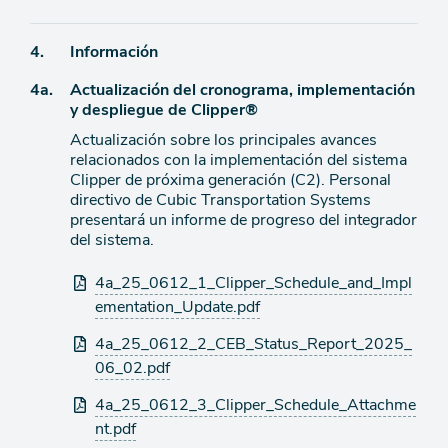
Ítem
4.
Información
Ítem
4a.
Actualización del cronograma, implementación
de
y despliegue de Clipper®
agenda
de
Actualización sobre los principales avances
agenda
relacionados con la implementación del sistema
Clipper de próxima generación (C2). Personal
directivo de Cubic Transportation Systems
presentará un informe de progreso del integrador
del sistema.
Archivos
4a_25_0612_1_Clipper_Schedule_and_Impl
adjuntos
ementation_Update.pdf
4a_25_0612_2_CEB_Status_Report_2025_
06_02.pdf
4a_25_0612_3_Clipper_Schedule_Attachme
nt.pdf