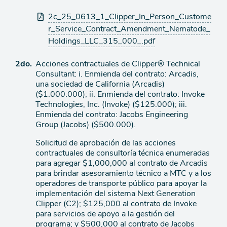
Archivos
2c_25_0613_1_Clipper_In_Person_Custome
adjuntos
r_Service_Contract_Amendment_Nematode_
Holdings_LLC_315_000_.pdf
Ítem
2do.
Acciones contractuales de Clipper® Technical
Consultant: i. Enmienda del contrato: Arcadis,
de
una sociedad de California (Arcadis)
agenda
($1.000.000); ii. Enmienda del contrato: Invoke
Technologies, Inc. (Invoke) ($125.000); iii.
Enmienda del contrato: Jacobs Engineering
Group (Jacobs) ($500.000).
Solicitud de aprobación de las acciones
contractuales de consultoría técnica enumeradas
para agregar $1,000,000 al contrato de Arcadis
para brindar asesoramiento técnico a MTC y a los
operadores de transporte público para apoyar la
implementación del sistema Next Generation
Clipper (C2); $125,000 al contrato de Invoke
para servicios de apoyo a la gestión del
programa; y $500,000 al contrato de Jacobs