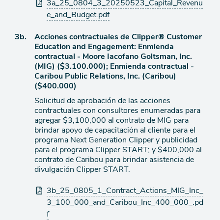
3a_25_0804_3_20250523_Capital_Revenu
e_and_Budget.pdf
Ítem
3b.
Acciones contractuales de Clipper® Customer
Education and Engagement: Enmienda
de
contractual - Moore Iacofano Goltsman, Inc.
agenda
(MIG) ($3.100.000); Enmienda contractual -
Caribou Public Relations, Inc. (Caribou)
($400.000)
Solicitud de aprobación de las acciones
contractuales con consultores enumeradas para
agregar $3,100,000 al contrato de MIG para
brindar apoyo de capacitación al cliente para el
programa Next Generation Clipper y publicidad
para el programa Clipper START; y $400,000 al
contrato de Caribou para brindar asistencia de
divulgación Clipper START.
Archivos
3b_25_0805_1_Contract_Actions_MIG_Inc_
adjuntos
3_100_000_and_Caribou_Inc_400_000_.pd
f