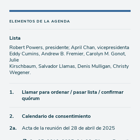
ELEMENTOS DE LA AGENDA
Lista
Robert Powers, presidente; April Chan, vicepresidenta
Eddy Cumins, Andrew B. Fremier, Carolyn M. Gonot,
Julie
Kirschbaum, Salvador Llamas, Denis Mulligan, Christy
Wegener.
Ítem
1.
Llamar para ordenar / pasar lista / confirmar
quórum
de
agenda
Ítem
2.
Calendario de consentimiento
Ítem
2a.
Acta de la reunión del 28 de abril de 2025
de
agenda