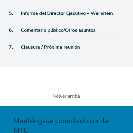
Ítem
5.
Informe del Director Ejecutivo – Weinstein
de
Ítem
6.
Comentario público/Otros asuntos
agenda
de
Ítem
7.
Clausura / Próxima reunión
agenda
de
agenda
Volver arriba
Manténgase conectado con la
MTC