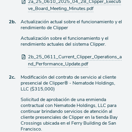
de
Archivos
2a_25_0610_2025_04_28_Clipper_Executi
agenda
adjuntos
ve_Board_Meeting_Minutes.pdf
Ítem
2b.
Actualización actual sobre el funcionamiento y el
rendimiento de Clipper
de
Actualización sobre el funcionamiento y el
agenda
rendimiento actuales del sistema Clipper.
Archivos
2b_25_0611_Current_Clipper_Operations_a
adjuntos
nd_Performance_Update.pdf
Ítem
2c.
Modificación del contrato de servicio al cliente
presencial de Clipper® - Nematode Holdings,
de
LLC ($315,000)
agenda
Solicitud de aprobación de una enmienda
contractual con Nematode Holdings, LLC para
continuar brindando servicios de atención al
cliente presenciales de Clipper en la tienda Bay
Crossings ubicada en el Ferry Building de San
Francisco.