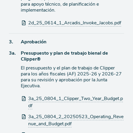
para apoyo técnico, de planificación e
implementación.
Archivos
2d_25_0614_1_Arcadis_Invoke_Jacobs.pdf
adjuntos
Ítem
3.
Aprobación
Ítem
3a.
Presupuesto y plan de trabajo bienal de
de
Clipper®
agenda
de
El presupuesto y el plan de trabajo de Clipper
agenda
para los años fiscales (AF) 2025-26 y 2026-27
para su revisión y aprobación por la Junta
Ejecutiva.
Archivos
3a_25_0804_1_Clipper_Two_Year_Budget.p
adjuntos
df
3a_25_0804_2_20250523_Operating_Reve
nue_and_Budget.pdf