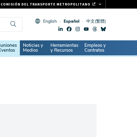
COMISIÓN DEL TRANSPORTE METROPOLITANO
FASTRAK
English
Español
中文(繁體)
CLIPPER CARD
511.ORG
SIGNOS VITALES
ndary
uniones
Noticias y
Herramientas
Empleos y
Eventos
Medios
y Recursos
Contratos