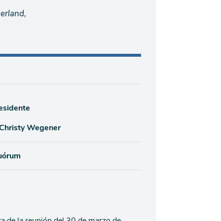
erland,
residente
 Christy Wegener
quórum
ta de la reunión del 30 de marzo de