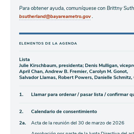
Para obtener ayuda, comuníquese con Brittny Suth
.
bsutherland@bayareametro.gov
ELEMENTOS DE LA AGENDA
Lista
Julie Kirschbaum, presidenta; Denis Mulligan, vicep
April Chan, Andrew B. Fremier, Carolyn M. Gonot,
Salvador Llamas, Robert Powers, Danielle Schmitz,
Ítem
1.
Llamar para ordenar / pasar lista / confirmar 
de
Ítem
2.
Calendario de consentimiento
agenda
Ítem
2a.
Acta de la reunión del 30 de marzo de 2026
de
agenda
Aprobación por parte de la Junta Directiva del ac