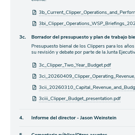
agenda
Archivos
3b_Current_Clipper_Operations_and_Perfor
adjuntos
3bi_Clipper_Operations_WSP_Briefings_20
Ítem
3c.
Borrador del presupuesto y plan de trabajo bie
Presupuesto bienal de los Clippers para los añ
de
su revisión y debate por parte de la Junta Ejecuti
agenda
Archivos
3c_Clipper_Two_Year_Budget.pdf
adjuntos
3ci_20260409_Clipper_Operating_Revenue
3cii_20260310_Capital_Revenue_and_Budg
3ciii_Clipper_Budget_presentation.pdf
Ítem
4.
Informe del director - Jason Weinstein
de
Ítem