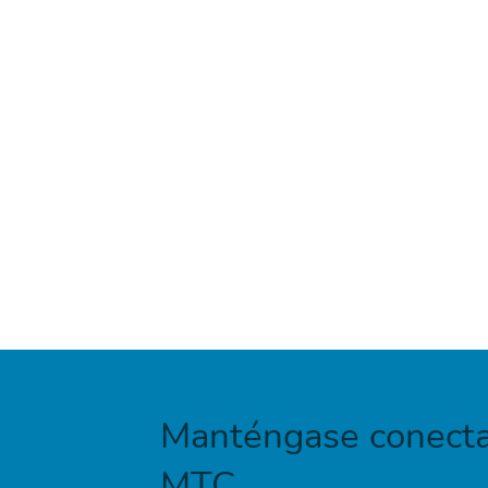
Manténgase conecta
MTC