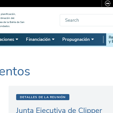
planificación,
Buscar
rdinación del
ea de la Bahía de San
condados.
Seco
Re
aciones
Financiación
Propugnación
y 
Nav
entos
DETALLES DE LA REUNIÓN
Junta Ejecutiva de Clipper