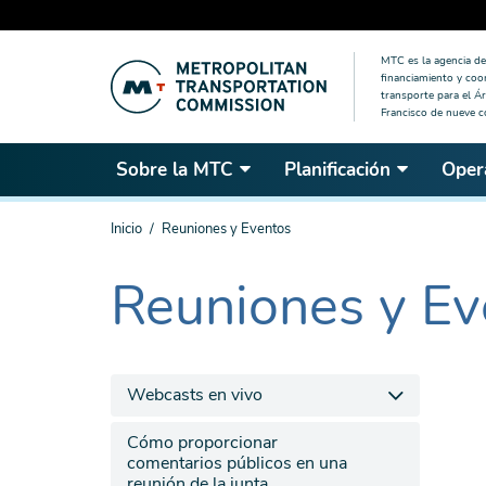
Saltar
MTC es la agencia de 
al
financiamiento y coo
contenido
transporte para el Ár
Francisco de nueve 
principal
Sobre la MTC
Planificación
Oper
Estás
Inicio
Reuniones y Eventos
aquí
Reuniones y Ev
The
current
section
is
Webcasts en vivo
Cómo proporcionar
comentarios públicos en una
reunión de la junta