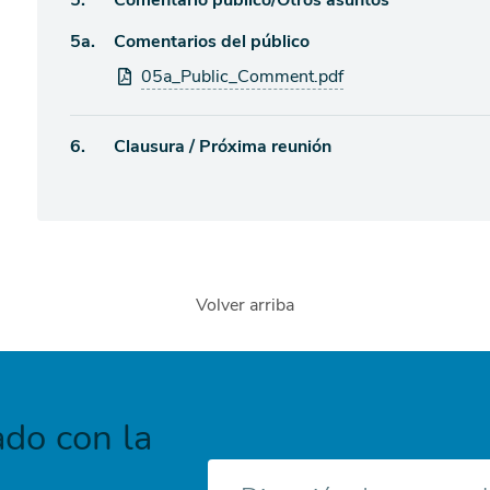
5.
Comentario público/Otros asuntos
agenda
Ítem
5a.
Comentarios del público
de
agenda
Archivos
05a_Public_Comment.pdf
de
adjuntos
agenda
Ítem
6.
Clausura / Próxima reunión
de
agenda
Volver arriba
do con la
Correo