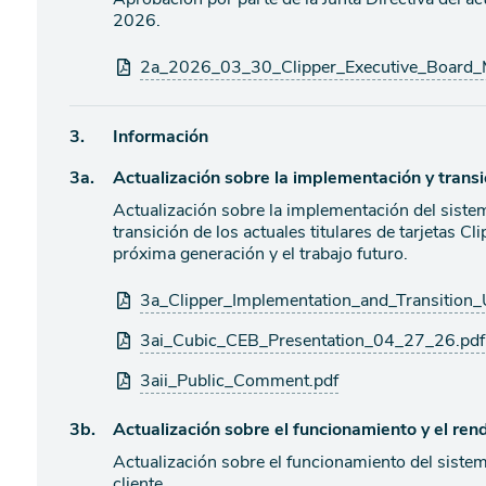
de
2026.
agenda
Archivos
2a_2026_03_30_Clipper_Executive_Board_M
adjuntos
Ítem
3.
Información
Ítem
3a.
Actualización sobre la implementación y trans
de
agenda
Actualización sobre la implementación del siste
de
transición de los actuales titulares de tarjetas C
agenda
próxima generación y el trabajo futuro.
Archivos
3a_Clipper_Implementation_and_Transition_
adjuntos
3ai_Cubic_CEB_Presentation_04_27_26.pdf
3aii_Public_Comment.pdf
Ítem
3b.
Actualización sobre el funcionamiento y el ren
Actualización sobre el funcionamiento del sistema
de
cliente.