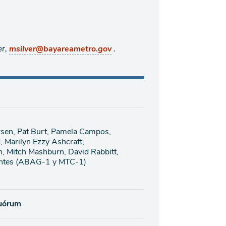
er,
.
msilver@bayareametro.gov
rsen, Pat Burt, Pamela Campos,
, Marilyn Ezzy Ashcraft,
n, Mitch Mashburn, David Rabbitt,
antes (ABAG-1 y MTC-1)
quórum