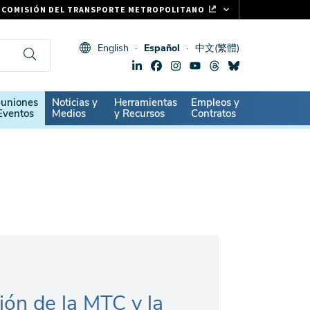
COMISIÓN DEL TRANSPORTE METROPOLITANO
FASTRAK
English
Español
中文(繁體)
CLIPPER CARD
511.ORG
SIGNOS VITALES
ndary
uniones
Noticias y
Herramientas
Empleos y
Eventos
Medios
y Recursos
Contratos
ión de la MTC y la