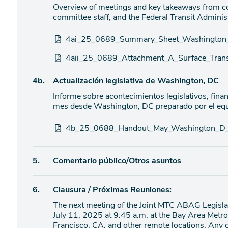
agenda
Overview of meetings and key takeaways from c
de
committee staff, and the Federal Transit Administ
agenda
Archivos
4ai_25_0689_Summary_Sheet_Washington_
adjuntos
4aii_25_0689_Attachment_A_Surface_Tran
Ítem
4b.
Actualización legislativa de Washington, DC
Informe sobre acontecimientos legislativos, finan
de
mes desde Washington, DC preparado por el equi
agenda
Archivos
4b_25_0688_Handout_May_Washington_D_C_
adjuntos
Ítem
5.
Comentario público/Otros asuntos
de
Ítem
6.
Clausura / Próximas Reuniones:
agenda
The next meeting of the Joint MTC ABAG Legislat
de
July 11, 2025 at 9:45 a.m. at the Bay Area Metro
agenda
Francisco, CA, and other remote locations. Any c