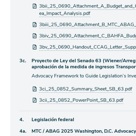
adjuntos
3bii_25_0690_Attachment_A_Budget_and_
ea_Impact_Analysis.pdf
3biii_25_0690_Attachment_B_MTC_ABAG_B
3biv_25_0690_Attachment_C_BAHFA_Budge
3bv_25_0690_Handout_CCAG_Letter_Supp
Ítem
3c.
Proyecto de Ley del Senado 63 (Wiener/Arregu
aprobación de la medida de ingresos Transpor
de
Advocacy Framework to Guide Legislation’s Inv
agenda
Archivos
3ci_25_0852_Summary_Sheet_SB_63.pdf
adjuntos
3cii_25_0852_PowerPoint_SB_63.pdf
Ítem
4.
Legislación federal
Ítem
4a.
MTC / ABAG 2025 Washington, D.C. Advocacy
de