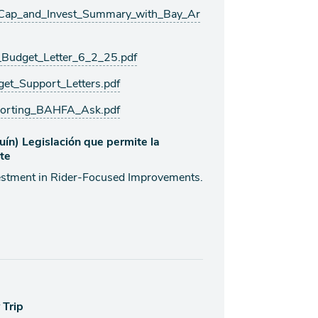
Cap_and_Invest_Summary_with_Bay_Ar
udget_Letter_6_2_25.pdf
t_Support_Letters.pdf
orting_BAHFA_Ask.pdf
ín) Legislación que permite la
te
estment in Rider-Focused Improvements.
 Trip