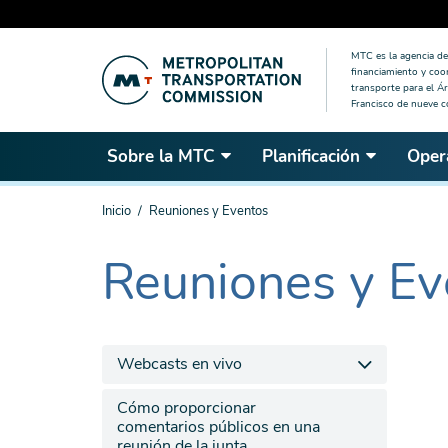
Saltar
MTC es la agencia de 
al
financiamiento y coo
contenido
transporte para el Ár
Francisco de nueve 
principal
Sobre la MTC
Planificación
Oper
Estás
Inicio
Reuniones y Eventos
aquí
Reuniones y Ev
The
current
section
is
Webcasts en vivo
Cómo proporcionar
comentarios públicos en una
reunión de la junta