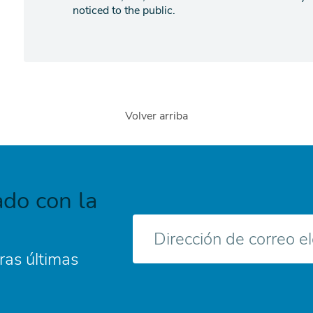
noticed to the public.
Volver arriba
do con la
Correo
electrónico
ras últimas