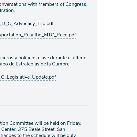
onversations with Members of Congress,
ration.
D_C_Advocacy_Trip.pdf
sportation_Reautho_MTC_Reco.pdf
cieros y políticos clave durante el último
po de Estrategias de la Cumbre.
Legislative_Update.pdf
ion Committee will be held on Friday,
 Center, 375 Beale Street, San
hanges to the schedule will be duly