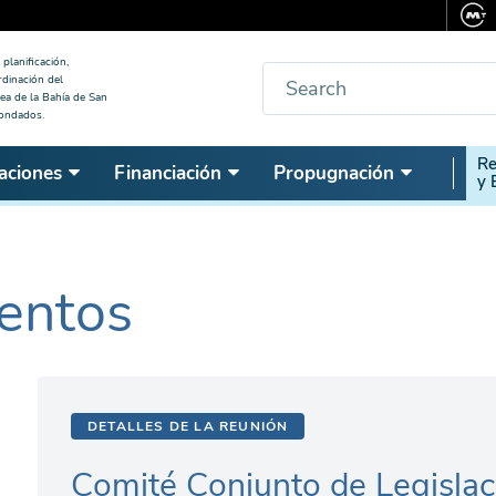
planificación,
Buscar
rdinación del
ea de la Bahía de San
condados.
Seco
Re
aciones
Financiación
Propugnación
y 
Nav
entos
DETALLES DE LA REUNIÓN
Comité Conjunto de Legislac