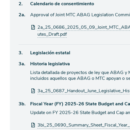
Ítem
2.
Calendario de consentimiento
agenda
Ítem
2a.
Approval of Joint MTC ABAG Legislation Commit
de
agenda
de
Archivos
2a_25_0686_2025_05_09_Joint_MTC_ABAG
agenda
adjuntos
utes_Draft.pdf
Ítem
3.
Legislación estatal
Ítem
3a.
Historia legislativa
de
agenda
Lista detallada de proyectos de ley que ABAG y
de
incluidos aquellos que ABAG o MTC apoyan o s
agenda
Archivos
3a_25_0687_Handout_June_Legislative_Hist
adjuntos
Ítem
3b.
Fiscal Year (FY) 2025-26 State Budget and Ca
Update on FY 2025-26 State Budget and Cap and 
de
agenda
Archivos
3bi_25_0690_Summary_Sheet_Fiscal_Year_