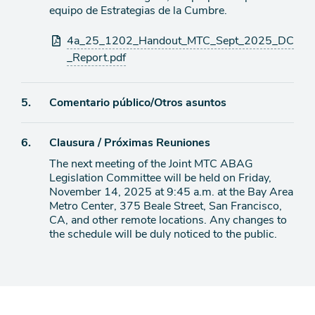
equipo de Estrategias de la Cumbre.
Archivos
4a_25_1202_Handout_MTC_Sept_2025_DC
adjuntos
_Report.pdf
Ítem
5.
Comentario público/Otros asuntos
de
Ítem
6.
Clausura / Próximas Reuniones
agenda
The next meeting of the Joint MTC ABAG
de
Legislation Committee will be held on Friday,
agenda
November 14, 2025 at 9:45 a.m. at the Bay Area
Metro Center, 375 Beale Street, San Francisco,
CA, and other remote locations. Any changes to
the schedule will be duly noticed to the public.