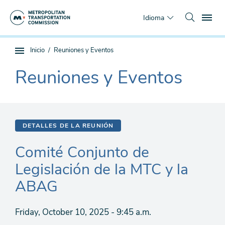
Saltar
To
al
Idioma
contenido
principal
Estás
Inicio
Reuniones y Eventos
Navegación
aquí
de
Reuniones y Eventos
The
subpágina
current
section
is
DETALLES DE LA REUNIÓN
Comité Conjunto de
Legislación de la MTC y la
ABAG
Friday, October 10, 2025 - 9:45 a.m.