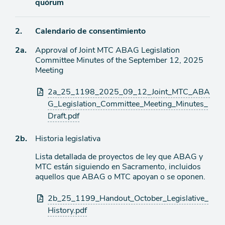
quórum
de
agenda
Ítem
2.
Calendario de consentimiento
Ítem
2a.
Approval of Joint MTC ABAG Legislation
de
Committee Minutes of the September 12, 2025
agenda
de
Meeting
agenda
Archivos
2a_25_1198_2025_09_12_Joint_MTC_ABA
adjuntos
G_Legislation_Committee_Meeting_Minutes_
Draft.pdf
Ítem
2b.
Historia legislativa
Lista detallada de proyectos de ley que ABAG y
de
MTC están siguiendo en Sacramento, incluidos
agenda
aquellos que ABAG o MTC apoyan o se oponen.
Archivos
2b_25_1199_Handout_October_Legislative_
adjuntos
History.pdf