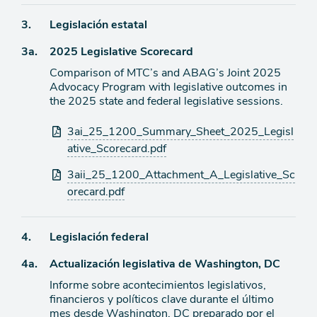
Ítem
3.
Legislación estatal
Ítem
3a.
2025 Legislative Scorecard
de
agenda
Comparison of MTC’s and ABAG’s Joint 2025
de
Advocacy Program with legislative outcomes in
agenda
the 2025 state and federal legislative sessions.
Archivos
3ai_25_1200_Summary_Sheet_2025_Legisl
adjuntos
ative_Scorecard.pdf
3aii_25_1200_Attachment_A_Legislative_Sc
orecard.pdf
Ítem
4.
Legislación federal
Ítem
4a.
Actualización legislativa de Washington, DC
de
agenda
Informe sobre acontecimientos legislativos,
de
financieros y políticos clave durante el último
agenda
mes desde Washington, DC preparado por el