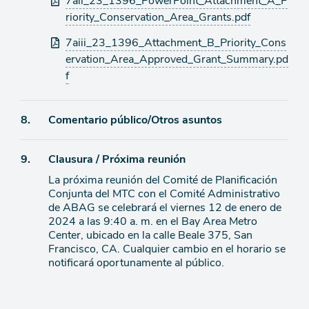
7aii_23_1396_PowerPoint_Attachment_A_P
riority_Conservation_Area_Grants.pdf
7aiii_23_1396_Attachment_B_Priority_Cons
ervation_Area_Approved_Grant_Summary.pd
f
Ítem
8.
Comentario público/Otros asuntos
de
Ítem
9.
Clausura / Próxima reunión
agenda
La próxima reunión del Comité de Planificación
de
Conjunta del MTC con el Comité Administrativo
agenda
de ABAG se celebrará el viernes 12 de enero de
2024 a las 9:40 a. m. en el Bay Area Metro
Center, ubicado en la calle Beale 375, San
Francisco, CA. Cualquier cambio en el horario se
notificará oportunamente al público.