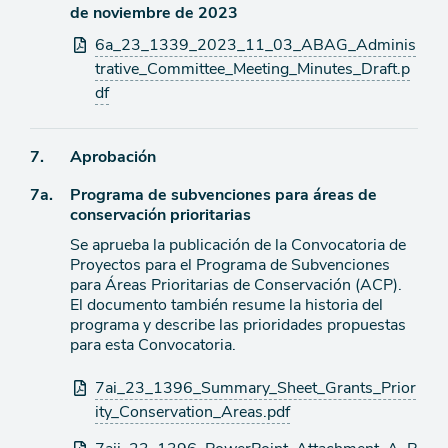
de
de noviembre de 2023
agenda
Archivos
6a_23_1339_2023_11_03_ABAG_Adminis
adjuntos
trative_Committee_Meeting_Minutes_Draft.p
df
Ítem
7.
Aprobación
Ítem
7a.
Programa de subvenciones para áreas de
de
conservación prioritarias
agenda
de
Se aprueba la publicación de la Convocatoria de
agenda
Proyectos para el Programa de Subvenciones
para Áreas Prioritarias de Conservación (ACP).
El documento también resume la historia del
programa y describe las prioridades propuestas
para esta Convocatoria.
Archivos
7ai_23_1396_Summary_Sheet_Grants_Prior
adjuntos
ity_Conservation_Areas.pdf