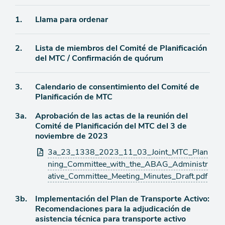
Ítem
1.
Llama para ordenar
de
Ítem
2.
Lista de miembros del Comité de Planificación
agenda
del MTC / Confirmación de quórum
de
agenda
Ítem
3.
Calendario de consentimiento del Comité de
Planificación de MTC
de
Ítem
3a.
Aprobación de las actas de la reunión del
agenda
Comité de Planificación del MTC del 3 de
de
noviembre de 2023
agenda
Archivos
3a_23_1338_2023_11_03_Joint_MTC_Plan
adjuntos
ning_Committee_with_the_ABAG_Administr
ative_Committee_Meeting_Minutes_Draft.pdf
Ítem
3b.
Implementación del Plan de Transporte Activo:
Recomendaciones para la adjudicación de
de
asistencia técnica para transporte activo