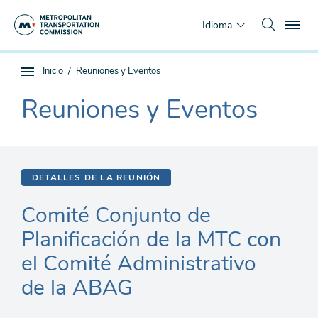
Saltar
To
al
Idioma
contenido
principal
Estás
Inicio
Reuniones y Eventos
Navegación
aquí
de
Reuniones y Eventos
The
subpágina
current
section
is
DETALLES DE LA REUNIÓN
Comité Conjunto de
Planificación de la MTC con
el Comité Administrativo
de la ABAG