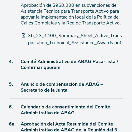
agenda
Aprobación de $960,000 en subvenciones de
Asistencia Técnica para Transporte Activo para
apoyar la implementación local de la Política de
Calles Completas y la Red de Transporte Activo.
Archivos
3b_23_1400_Summary_Sheet_Active_Trans
adjuntos
portation_Technical_Assistance_Awards.pdf
Ítem
4.
Comité Administrativo de ABAG Pasar lista /
Confirmar quórum
de
agenda
Ítem
5.
Anuncio de compensación de ABAG –
Secretario de la Junta
de
agenda
Ítem
6.
Calendario de consentimiento del Comité
Administrativo de ABAG
de
Ítem
6a.
Aprobación del Acta Resumida del Comité
agenda
Administrativo de ABAG de la Reunión del 3