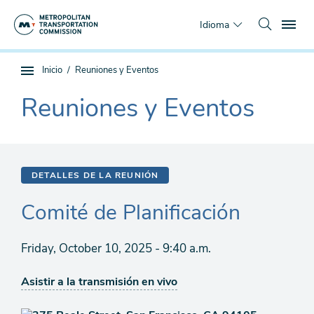
Saltar
To
al
Idioma
contenido
principal
Estás
Inicio
Reuniones y Eventos
Navegación
aquí
de
Reuniones y Eventos
The
subpágina
current
section
is
DETALLES DE LA REUNIÓN
Comité de Planificación
Friday, October 10, 2025 - 9:40 a.m.
Asistir a la transmisión en vivo