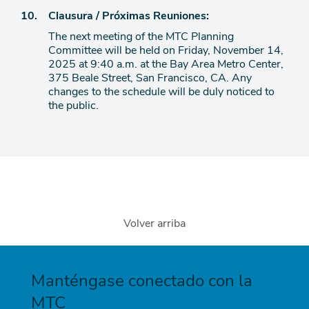
de
Ítem
10.
Clausura / Próximas Reuniones:
agenda
The next meeting of the MTC Planning
de
Committee will be held on Friday, November 14,
agenda
2025 at 9:40 a.m. at the Bay Area Metro Center,
375 Beale Street, San Francisco, CA. Any
changes to the schedule will be duly noticed to
the public.
Volver arriba
Manténgase conectado con la
MTC