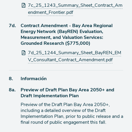
agenda
Archivos
7c_25_1243_Summary_Sheet_Contract_Am
adjuntos
endment_Frontier.pdf
Ítem
7d.
Contract Amendment - Bay Area Regional
Energy Network (BayREN) Evaluation,
de
Measurement, and Valuation Services:
agenda
Grounded Research ($775,000)
Archivos
7d_25_1244_Summary_Sheet_BayREN_EM
adjuntos
V_Consultant_Contract_Amendment.pdf
Ítem
8.
Información
Ítem
8a.
Preview of Draft Plan Bay Area 2050+ and
de
Draft Implementation Plan
agenda
de
Preview of the Draft Plan Bay Area 2050+,
agenda
including a detailed overview of the Draft
Implementation Plan, prior to public release and a
final round of public engagement this fall.