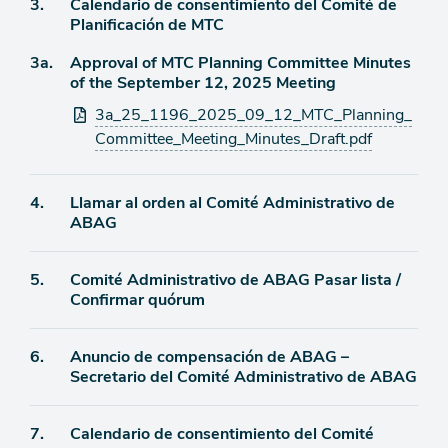
Ítem
3.
Calendario de consentimiento del Comité de
Planificación de MTC
de
Ítem
3a.
Approval of MTC Planning Committee Minutes
agenda
of the September 12, 2025 Meeting
de
Archivos
3a_25_1196_2025_09_12_MTC_Planning_
agenda
adjuntos
Committee_Meeting_Minutes_Draft.pdf
Ítem
4.
Llamar al orden al Comité Administrativo de
ABAG
de
agenda
Ítem
5.
Comité Administrativo de ABAG Pasar lista /
Confirmar quórum
de
agenda
Ítem
6.
Anuncio de compensación de ABAG –
Secretario del Comité Administrativo de ABAG
de
agenda
Ítem
7.
Calendario de consentimiento del Comité