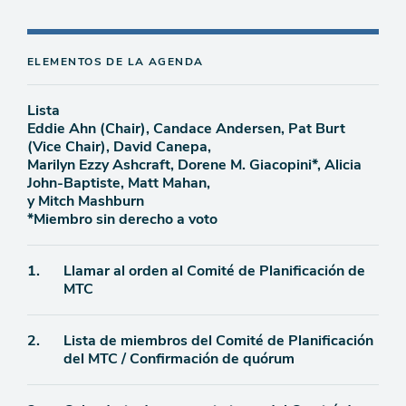
ELEMENTOS DE LA AGENDA
Lista
Eddie Ahn (Chair), Candace Andersen, Pat Burt
(Vice Chair), David Canepa,
Marilyn Ezzy Ashcraft, Dorene M. Giacopini*, Alicia
John-Baptiste, Matt Mahan,
y Mitch Mashburn
*Miembro sin derecho a voto
Ítem
1.
Llamar al orden al Comité de Planificación de
MTC
de
agenda
Ítem
2.
Lista de miembros del Comité de Planificación
del MTC / Confirmación de quórum
de
agenda