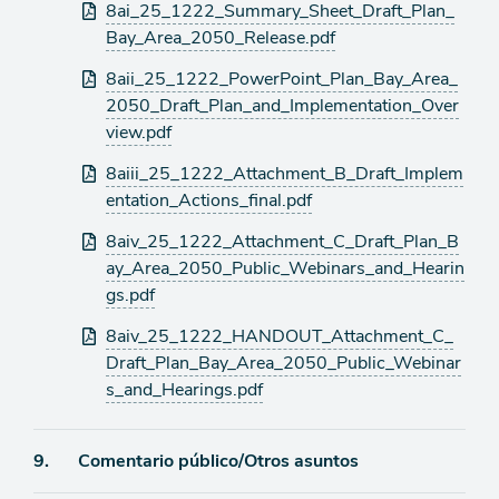
Archivos
8ai_25_1222_Summary_Sheet_Draft_Plan_
adjuntos
Bay_Area_2050_Release.pdf
8aii_25_1222_PowerPoint_Plan_Bay_Area_
2050_Draft_Plan_and_Implementation_Over
view.pdf
8aiii_25_1222_Attachment_B_Draft_Implem
entation_Actions_final.pdf
8aiv_25_1222_Attachment_C_Draft_Plan_B
ay_Area_2050_Public_Webinars_and_Hearin
gs.pdf
8aiv_25_1222_HANDOUT_Attachment_C_
Draft_Plan_Bay_Area_2050_Public_Webinar
s_and_Hearings.pdf
Ítem
9.
Comentario público/Otros asuntos