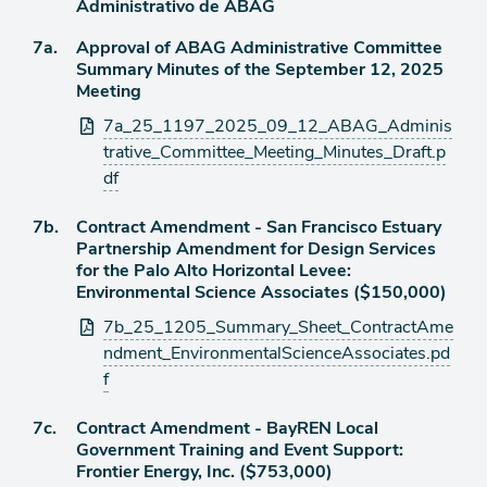
Administrativo de ABAG
de
Ítem
7a.
Approval of ABAG Administrative Committee
agenda
Summary Minutes of the September 12, 2025
de
Meeting
agenda
Archivos
7a_25_1197_2025_09_12_ABAG_Adminis
adjuntos
trative_Committee_Meeting_Minutes_Draft.p
df
Ítem
7b.
Contract Amendment - San Francisco Estuary
Partnership Amendment for Design Services
de
for the Palo Alto Horizontal Levee:
agenda
Environmental Science Associates ($150,000)
Archivos
7b_25_1205_Summary_Sheet_ContractAme
adjuntos
ndment_EnvironmentalScienceAssociates.pd
f
Ítem
7c.
Contract Amendment - BayREN Local
Government Training and Event Support:
de
Frontier Energy, Inc. ($753,000)