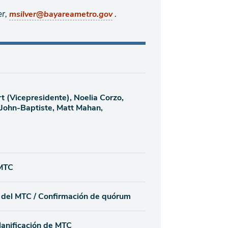
er,
.
msilver@bayareametro.gov
 (Vicepresidente), Noelia Corzo,
a John-Baptiste, Matt Mahan,
 MTC
n del MTC / Confirmación de quórum
lanificación de MTC