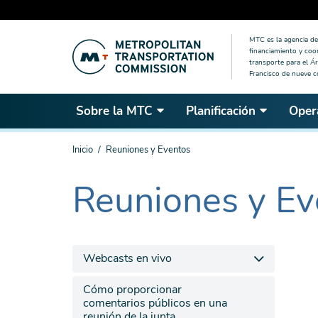
Saltar
MTC es la agencia de 
al
financiamiento y coo
contenido
transporte para el Ár
Francisco de nueve 
principal
Sobre la MTC
Planificación
Oper
Estás
Inicio
Reuniones y Eventos
aquí
Reuniones y Ev
The
current
section
is
Webcasts en vivo
Cómo proporcionar
comentarios públicos en una
reunión de la junta