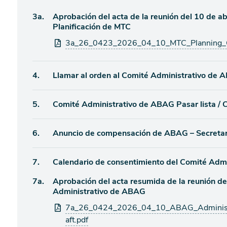
Ítem
3a.
Aprobación del acta de la reunión del 10 de a
de
Planificación de MTC
agenda
de
Archivos
3a_26_0423_2026_04_10_MTC_Planning_Co
agenda
adjuntos
Ítem
4.
Llamar al orden al Comité Administrativo de
de
Ítem
5.
Comité Administrativo de ABAG Pasar lista /
agenda
de
Ítem
6.
Anuncio de compensación de ABAG – Secretar
agenda
de
Ítem
7.
Calendario de consentimiento del Comité Adm
agenda
Ítem
7a.
Aprobación del acta resumida de la reunión de
de
Administrativo de ABAG
agenda
de
Archivos
7a_26_0424_2026_04_10_ABAG_Administr
agenda
adjuntos
aft.pdf