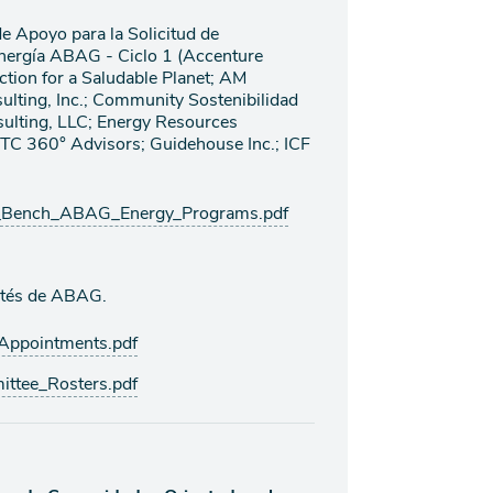
de Apoyo para la Solicitud de
nergía ABAG - Ciclo 1 (Accenture
Action for a Saludable Planet; AM
ulting, Inc.; Community Sostenibilidad
nsulting, LLC; Energy Resources
 GTC 360° Advisors; Guidehouse Inc.; ICF
_Bench_ABAG_Energy_Programs.pdf
ités de ABAG.
ppointments.pdf
tee_Rosters.pdf