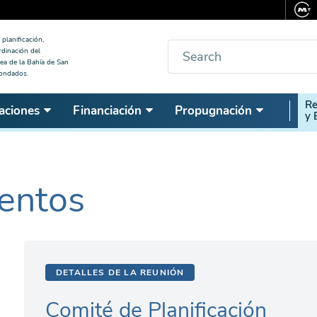
planificación,
Buscar
rdinación del
ea de la Bahía de San
condados.
Seco
Re
aciones
Financiación
Propugnación
y 
Nav
entos
DETALLES DE LA REUNIÓN
Comité de Planificación