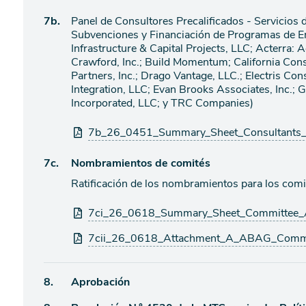
Ítem
7b.
Panel de Consultores Precalificados - Servicios 
Subvenciones y Financiación de Programas de E
de
Infrastructure & Capital Projects, LLC; Acterra: 
agenda
Crawford, Inc.; Build Momentum; California Cons
Partners, Inc.; Drago Vantage, LLC.; Electris Co
Integration, LLC; Evan Brooks Associates, Inc.;
Incorporated, LLC; y TRC Companies)
Archivos
7b_26_0451_Summary_Sheet_Consultants
adjuntos
Ítem
7c.
Nombramientos de comités
Ratificación de los nombramientos para los com
de
agenda
Archivos
7ci_26_0618_Summary_Sheet_Committee_A
adjuntos
7cii_26_0618_Attachment_A_ABAG_Commit
Ítem
8.
Aprobación