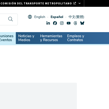
COMISIÓN DEL TRANSPORTE METROPOLITANO
FASTRAK
English
Español
中文(繁體)
CLIPPER CARD
511.ORG
SIGNOS VITALES
ndary
uniones
Noticias y
Herramientas
Empleos y
Eventos
Medios
y Recursos
Contratos