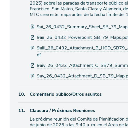
de
2025) sobre las paradas de transporte público e
agenda
Francisco, San Mateo, Santa Clara y Alameda, de
MTC cree este mapa antes de la fecha límite del 1
Archivos
9ai_26_0432_Summary_Sheet_SB_79_Maps
adjuntos
9aii_26_0432_Powerpoint_SB_79_Maps.pd
9aiii_26_0432_Attachment_B_HCD_SB79_Advi
df
9aiv_26_0432_Attachment_C_SB79_Summa
9av_26_0432_Attachment_D_SB_79_Map.p
Ítem
10.
Comentario público/Otros asuntos
de
Ítem
11.
Clausura / Próximas Reuniones
agenda
La próxima reunión del Comité de Planificación d
de
de junio de 2026 a las 9:40 a. m. en el Área de 
agenda