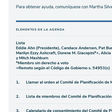
Para obtener ayuda, comuníquese con Martha Silv
ELEMENTOS DE LA AGENDA
Lista
Eddie Ahn (Presidente), Candace Andersen, Pat Burt
Marilyn Ezzy Ashcraft, Dorene M. Giacopini*+, Alici
y Mitch Mashburn
*Miembro sin derecho a voto
+Remoto según el Código de Gobierno s. 54953(c)
Ítem
1.
Llamar al orden al Comité de Planificación de
de
Ítem
2.
Lista de miembros del Comité de Planificació
agenda
de
Ítem
3.
Calendario de consentimiento del Comité de P
agenda