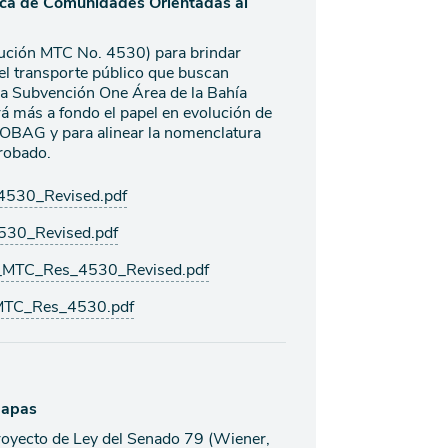
tica de Comunidades Orientadas al
lución MTC No. 4530) para brindar
del transporte público que buscan
la Subvención One Área de la Bahía
á más a fondo el papel en evolución de
e OBAG y para alinear la nomenclatura
probado.
530_Revised.pdf
30_Revised.pdf
B_MTC_Res_4530_Revised.pdf
MTC_Res_4530.pdf
mapas
royecto de Ley del Senado 79 (Wiener,