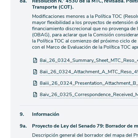
Ítem
8a.
Resolución N.° 4530 de la MTC, revisada. Polí
de
Transporte (COT).
agenda
de
Modificaciones menores a la Política TOC (Reso
agenda
mayor flexibilidad a los proyectos de extensión 
financiamiento discrecional que no provenga de 
(OBAG), para aclarar que la Comisión considerar
la Política TOC al comienzo del próximo ciclo d
con el Marco de Evaluación de la Política TOC a
Archivos
8ai_26_0324_Summary_Sheet_MTC_Reso_4
adjuntos
8aii_26_0324_Attachment_A_MTC_Reso_45
8aiii_26_0324_Presentation_Attachment_
8aiv_26_0325_Correspondence_Received_
Ítem
9.
Información
Ítem
9a.
Proyecto de Ley del Senado 79: Borrador de 
de
agenda
Descripción general del borrador del mapa del P