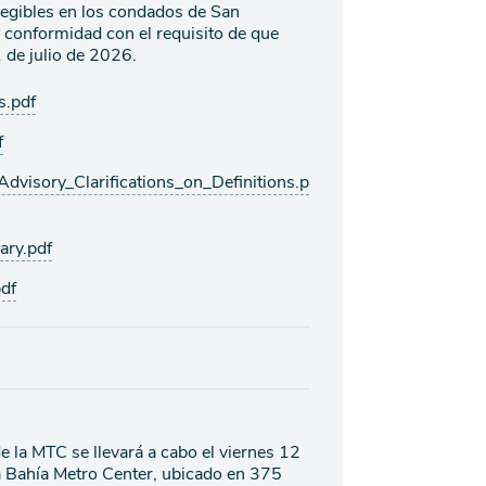
legibles en los condados de San
 conformidad con el requisito de que
 de julio de 2026.
.pdf
f
sory_Clarifications_on_Definitions.p
ry.pdf
df
e la MTC se llevará a cabo el viernes 12
la Bahía Metro Center, ubicado en 375