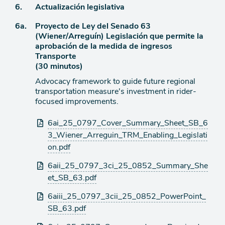
Ítem
6.
Actualización legislativa
agenda
Ítem
6a.
Proyecto de Ley del Senado 63
de
(Wiener/Arreguín) Legislación que permite la
agenda
de
aprobación de la medida de ingresos
agenda
Transporte
(30 minutos)
Advocacy framework to guide future regional
transportation measure's investment in rider-
focused improvements.
Archivos
6ai_25_0797_Cover_Summary_Sheet_SB_6
adjuntos
3_Wiener_Arreguin_TRM_Enabling_Legislati
on.pdf
6aii_25_0797_3ci_25_0852_Summary_She
et_SB_63.pdf
6aiii_25_0797_3cii_25_0852_PowerPoint_
SB_63.pdf