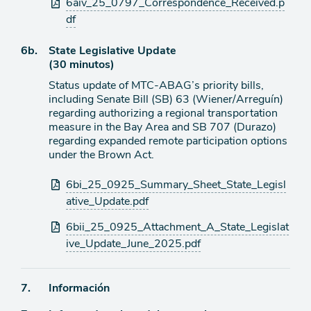
6aiv_25_0797_Correspondence_Received.p
df
Ítem
6b.
State Legislative Update
(30 minutos)
de
Status update of MTC-ABAG’s priority bills,
agenda
including Senate Bill (SB) 63 (Wiener/Arreguín)
regarding authorizing a regional transportation
measure in the Bay Area and SB 707 (Durazo)
regarding expanded remote participation options
under the Brown Act.
Archivos
6bi_25_0925_Summary_Sheet_State_Legisl
adjuntos
ative_Update.pdf
6bii_25_0925_Attachment_A_State_Legislat
ive_Update_June_2025.pdf
Ítem
7.
Información