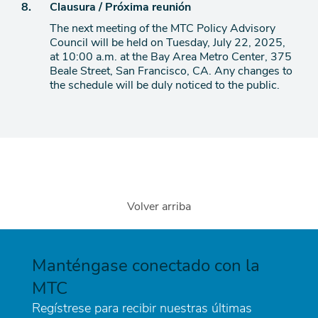
Ítem
8.
Clausura / Próxima reunión
The next meeting of the MTC Policy Advisory
de
Council will be held on Tuesday, July 22, 2025,
agenda
at 10:00 a.m. at the Bay Area Metro Center, 375
Beale Street, San Francisco, CA. Any changes to
the schedule will be duly noticed to the public.
Volver arriba
Manténgase conectado con la
MTC
Regístrese para recibir nuestras últimas