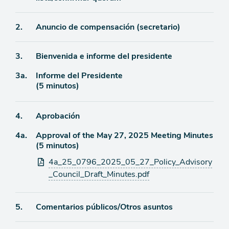
de
agenda
Ítem
2.
Anuncio de compensación (secretario)
de
Ítem
3.
Bienvenida e informe del presidente
agenda
Ítem
3a.
Informe del Presidente
de
(5 minutos)
agenda
de
agenda
Ítem
4.
Aprobación
Ítem
4a.
Approval of the May 27, 2025 Meeting Minutes
de
(5 minutos)
agenda
de
Archivos
4a_25_0796_2025_05_27_Policy_Advisory
agenda
adjuntos
_Council_Draft_Minutes.pdf
Ítem
5.
Comentarios públicos/Otros asuntos
de