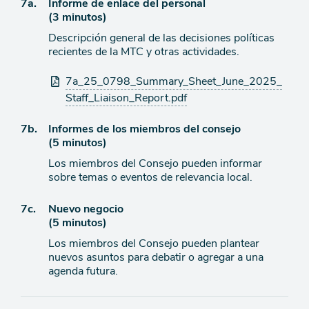
Ítem
7a.
Informe de enlace del personal
de
(3 minutos)
agenda
de
Descripción general de las decisiones políticas
agenda
recientes de la MTC y otras actividades.
Archivos
7a_25_0798_Summary_Sheet_June_2025_
adjuntos
Staff_Liaison_Report.pdf
Ítem
7b.
Informes de los miembros del consejo
(5 minutos)
de
Los miembros del Consejo pueden informar
agenda
sobre temas o eventos de relevancia local.
Ítem
7c.
Nuevo negocio
(5 minutos)
de
Los miembros del Consejo pueden plantear
agenda
nuevos asuntos para debatir o agregar a una
agenda futura.