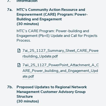
Ítem
7.
Información
Ítem
7a.
MTC’s Community Action Resource and
de
Empowerment (CARE) Program: Power-
agenda
de
Building and Engagement
agenda
(30 minutos)
MTC’s CARE Program: Power-building and
Engagement (Pb+E) Update and Call for Projects
Process.
Archivos
7ai_25_1127_Summary_Sheet_CARE_Powe
adjuntos
rbuilding_Update.pdf
7aii_25_1127_PowerPoint_Attachment_A_C
ARE_Power_building_and_Engagement_Upd
ate.pdf
Ítem
7b.
Proposed Updates to Regional Network
Management Customer Advisory Group
de
Structure
agenda
(30 minutos)