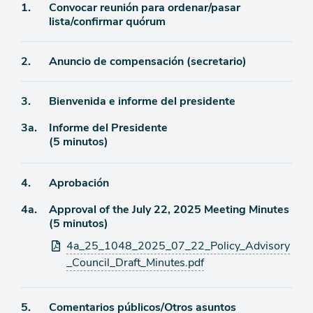
Ítem
1.
Convocar reunión para ordenar/pasar
lista/confirmar quórum
de
agenda
Ítem
2.
Anuncio de compensación (secretario)
de
Ítem
3.
Bienvenida e informe del presidente
agenda
Ítem
3a.
Informe del Presidente
de
(5 minutos)
agenda
de
agenda
Ítem
4.
Aprobación
Ítem
4a.
Approval of the July 22, 2025 Meeting Minutes
de
(5 minutos)
agenda
de
Archivos
4a_25_1048_2025_07_22_Policy_Advisory
agenda
adjuntos
_Council_Draft_Minutes.pdf
Ítem
5.
Comentarios públicos/Otros asuntos