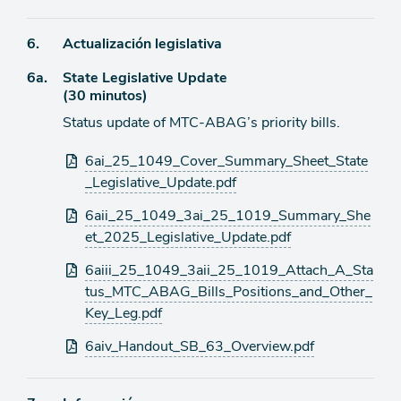
de
Ítem
6.
Actualización legislativa
agenda
Ítem
6a.
State Legislative Update
de
(30 minutos)
agenda
de
Status update of MTC-ABAG’s priority bills.
agenda
Archivos
6ai_25_1049_Cover_Summary_Sheet_State
adjuntos
_Legislative_Update.pdf
6aii_25_1049_3ai_25_1019_Summary_She
et_2025_Legislative_Update.pdf
6aiii_25_1049_3aii_25_1019_Attach_A_Sta
tus_MTC_ABAG_Bills_Positions_and_Other_
Key_Leg.pdf
6aiv_Handout_SB_63_Overview.pdf