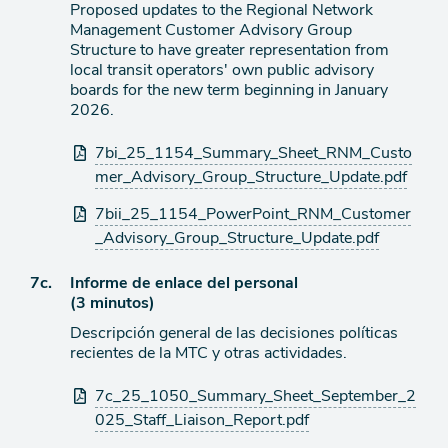
Proposed updates to the Regional Network
Management Customer Advisory Group
Structure to have greater representation from
local transit operators' own public advisory
boards for the new term beginning in January
2026.
Archivos
7bi_25_1154_Summary_Sheet_RNM_Custo
adjuntos
mer_Advisory_Group_Structure_Update.pdf
7bii_25_1154_PowerPoint_RNM_Customer
_Advisory_Group_Structure_Update.pdf
Ítem
7c.
Informe de enlace del personal
(3 minutos)
de
Descripción general de las decisiones políticas
agenda
recientes de la MTC y otras actividades.
Archivos
7c_25_1050_Summary_Sheet_September_2
adjuntos
025_Staff_Liaison_Report.pdf