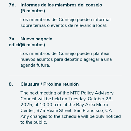
Ítem
7d.
Informes de los miembros del consejo
(5 minutos)
de
Los miembros del Consejo pueden informar
agenda
sobre temas o eventos de relevancia local.
Ítem
7a
Nuevo negocio
edición.
(5 minutos)
de
Los miembros del Consejo pueden plantear
agenda
nuevos asuntos para debatir o agregar a una
agenda futura.
Ítem
8.
Clausura / Próxima reunión
The next meeting of the MTC Policy Advisory
de
Council will be held on Tuesday, October 28,
agenda
2025, at 10:00 a.m. at the Bay Area Metro
Center, 375 Beale Street, San Francisco, CA.
Any changes to the schedule will be duly noticed
to the public.