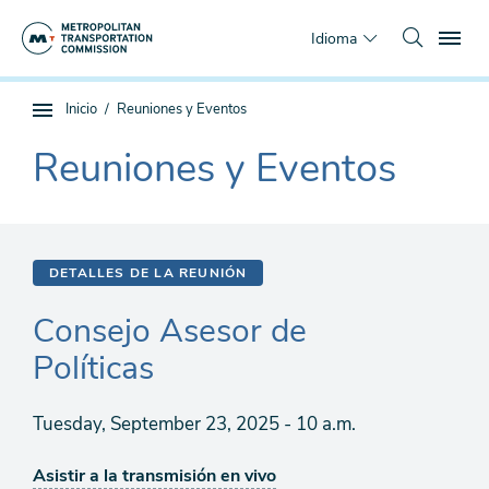
Saltar
To
al
Idioma
contenido
principal
Estás
Inicio
Reuniones y Eventos
Navegación
aquí
de
Reuniones y Eventos
The
subpágina
current
section
is
DETALLES DE LA REUNIÓN
Consejo Asesor de
Políticas
Tuesday, September 23, 2025 - 10 a.m.
Asistir a la transmisión en vivo