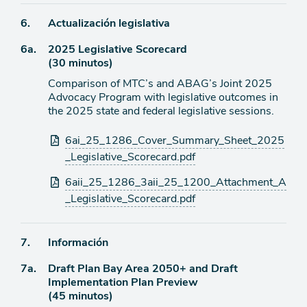
de
Ítem
6.
Actualización legislativa
agenda
Ítem
6a.
2025 Legislative Scorecard
de
(30 minutos)
agenda
de
Comparison of MTC’s and ABAG’s Joint 2025
agenda
Advocacy Program with legislative outcomes in
the 2025 state and federal legislative sessions.
Archivos
6ai_25_1286_Cover_Summary_Sheet_2025
adjuntos
_Legislative_Scorecard.pdf
6aii_25_1286_3aii_25_1200_Attachment_A
_Legislative_Scorecard.pdf
Ítem
7.
Información
Ítem
7a.
Draft Plan Bay Area 2050+ and Draft
de
Implementation Plan Preview
agenda
de
(45 minutos)