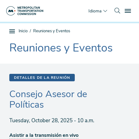
Saltar
To
al
Idioma
contenido
principal
Estás
Inicio
Reuniones y Eventos
Navegación
aquí
de
Reuniones y Eventos
The
subpágina
current
section
is
DETALLES DE LA REUNIÓN
Consejo Asesor de
Políticas
Tuesday, October 28, 2025 - 10 a.m.
Asistir a la transmisión en vivo