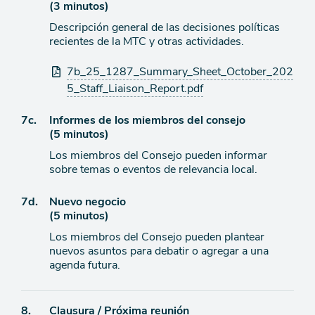
(3 minutos)
de
Descripción general de las decisiones políticas
agenda
recientes de la MTC y otras actividades.
Archivos
7b_25_1287_Summary_Sheet_October_202
adjuntos
5_Staff_Liaison_Report.pdf
Ítem
7c.
Informes de los miembros del consejo
(5 minutos)
de
Los miembros del Consejo pueden informar
agenda
sobre temas o eventos de relevancia local.
Ítem
7d.
Nuevo negocio
(5 minutos)
de
Los miembros del Consejo pueden plantear
agenda
nuevos asuntos para debatir o agregar a una
agenda futura.
Ítem
8.
Clausura / Próxima reunión