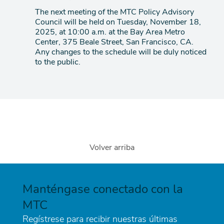
The next meeting of the MTC Policy Advisory
de
Council will be held on Tuesday, November 18,
agenda
2025, at 10:00 a.m. at the Bay Area Metro
Center, 375 Beale Street, San Francisco, CA.
Any changes to the schedule will be duly noticed
to the public.
Volver arriba
Manténgase conectado con la
MTC
Regístrese para recibir nuestras últimas