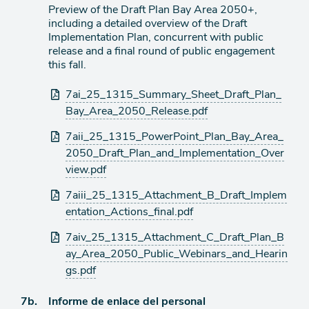
agenda
Preview of the Draft Plan Bay Area 2050+,
including a detailed overview of the Draft
Implementation Plan, concurrent with public
release and a final round of public engagement
this fall.
Archivos
7ai_25_1315_Summary_Sheet_Draft_Plan_
adjuntos
Bay_Area_2050_Release.pdf
7aii_25_1315_PowerPoint_Plan_Bay_Area_
2050_Draft_Plan_and_Implementation_Over
view.pdf
7aiii_25_1315_Attachment_B_Draft_Implem
entation_Actions_final.pdf
7aiv_25_1315_Attachment_C_Draft_Plan_B
ay_Area_2050_Public_Webinars_and_Hearin
gs.pdf
Ítem
7b.
Informe de enlace del personal