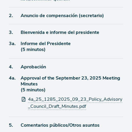
de
agenda
Ítem
2.
Anuncio de compensación (secretario)
de
Ítem
3.
Bienvenida e informe del presidente
agenda
Ítem
3a.
Informe del Presidente
de
(5 minutos)
agenda
de
agenda
Ítem
4.
Aprobación
Ítem
4a.
Approval of the September 23, 2025 Meeting
de
Minutes
agenda
de
(5 minutos)
agenda
Archivos
4a_25_1285_2025_09_23_Policy_Advisory
adjuntos
_Council_Draft_Minutes.pdf
Ítem
5.
Comentarios públicos/Otros asuntos