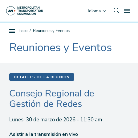
Saltar
To
al
Idioma
contenido
principal
Estás
Inicio
Reuniones y Eventos
Navegación
aquí
de
Reuniones y Eventos
The
subpágina
current
section
is
DETALLES DE LA REUNIÓN
Consejo Regional de
Gestión de Redes
Lunes, 30 de marzo de 2026 - 11:30 am
Asistir a la transmisión en vivo