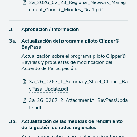
de
Archivos
2a_2026_02_23_Regional_Network_Manag
agenda
adjuntos
ement_Council_Minutes_Draft.pdf
Ítem
3.
Aprobación / Información
Ítem
3a.
Actualización del programa piloto Clipper®
de
BayPass
agenda
de
Actualización sobre el programa piloto Clipper®
agenda
BayPass y propuestas de modificación del
Acuerdo de Participación.
Archivos
3a_26_0267_1_Summary_Sheet_Clipper_Ba
adjuntos
yPass_Update.pdf
3a_26_0267_2_AttachmentA_BayPassUpda
te.pdf
Ítem
3b.
Actualización de las medidas de rendimiento
de la gestión de redes regionales
de
Actualización sobre la presentación de informes