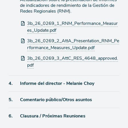
agenda
de indicadores de rendimiento de la Gestión de
Redes Regionales (RNM).
Archivos
3b_26_0269_1_RNM_Performance_Measur
adjuntos
es_Update.pdf
3b_26_0269_2_AttA_Presentation_RNM_Pe
rformance_Measures_Update.pdf
3b_26_0269_3_AttC_RES_4648_approved.
pdf
Ítem
4.
Informe del director - Melanie Choy
de
Ítem
5.
Comentario público/Otros asuntos
agenda
de
Ítem
6.
Clausura / Próximas Reuniones
agenda
de