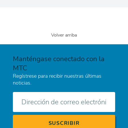
agenda
Volver arriba
Manténgase conectado con la
MTC
Regístrese para recibir nuestras últimas
noticias.
Correo
electrónico