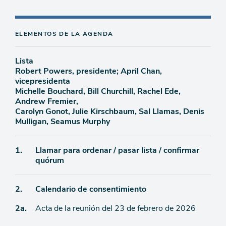
ELEMENTOS DE LA AGENDA
Lista
Robert Powers, presidente; April Chan,
vicepresidenta
Michelle Bouchard, Bill Churchill, Rachel Ede,
Andrew Fremier,
Carolyn Gonot, Julie Kirschbaum, Sal Llamas, Denis
Mulligan, Seamus Murphy
Ítem
1.
Llamar para ordenar / pasar lista / confirmar
quórum
de
agenda
Ítem
2.
Calendario de consentimiento
Ítem
2a.
Acta de la reunión del 23 de febrero de 2026
de
agenda