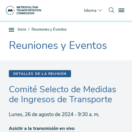
Saltar
To
al
Idioma
contenido
principal
Estás
Inicio
Reuniones y Eventos
Navegación
aquí
de
Reuniones y Eventos
The
subpágina
current
section
is
DETALLES DE LA REUNIÓN
Comité Selecto de Medidas
de Ingresos de Transporte
Lunes, 26 de agosto de 2024 - 9:30 a. m.
Asistir a la transmisión en vivo