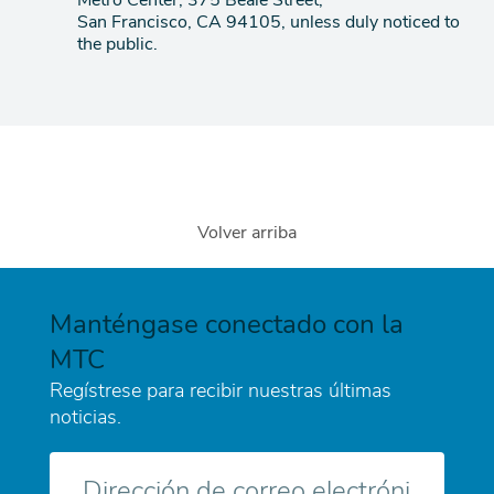
Metro Center, 375 Beale Street,
San Francisco, CA 94105, unless duly noticed to
the public.
Volver arriba
Manténgase conectado con la
MTC
Regístrese para recibir nuestras últimas
noticias.
Correo
electrónico