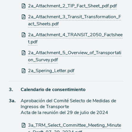
adjuntos
agenda
2a_Attachment_2_TIP_Fact_Sheet_pdf.pdf
2a_Attachment_3_Transit_Transformation_F
act_Sheets.pdf
2a_Attachment_4_TRANSIT_2050_Factshee
t.pdf
2a_Attachment_5_Overview_of_Transportati
on_Survey.pdf
2a_Spering_Letter.pdf
Ítem
3.
Calendario de consentimiento
Ítem
3a.
Aprobación del Comité Selecto de Medidas de
de
Ingresos de Transporte
agenda
de
Acta de la reunión del 29 de julio de 2024
agenda
Archivos
3a_TRM_Select_Committee_Meeting_Minute
adjuntos