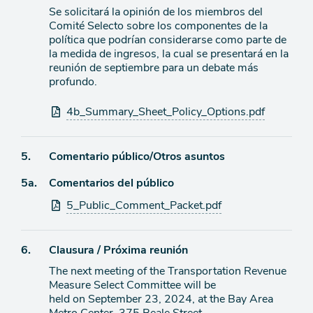
Se solicitará la opinión de los miembros del
de
Comité Selecto sobre los componentes de la
agenda
política que podrían considerarse como parte de
la medida de ingresos, la cual se presentará en la
reunión de septiembre para un debate más
profundo.
Archivos
4b_Summary_Sheet_Policy_Options.pdf
adjuntos
Ítem
5.
Comentario público/Otros asuntos
Ítem
5a.
Comentarios del público
de
agenda
Archivos
5_Public_Comment_Packet.pdf
de
adjuntos
agenda
Ítem
6.
Clausura / Próxima reunión
The next meeting of the Transportation Revenue
de
Measure Select Committee will be
agenda
held on September 23, 2024, at the Bay Area