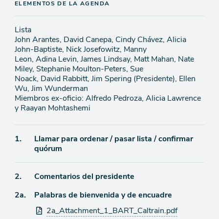
ELEMENTOS DE LA AGENDA
Lista
John Arantes, David Canepa, Cindy Chávez, Alicia
John-Baptiste, Nick Josefowitz, Manny
Leon, Adina Levin, James Lindsay, Matt Mahan, Nate
Miley, Stephanie Moulton-Peters, Sue
Noack, David Rabbitt, Jim Spering (Presidente), Ellen
Wu, Jim Wunderman
Miembros ex-oficio: Alfredo Pedroza, Alicia Lawrence
y Raayan Mohtashemi
Ítem
1.
Llamar para ordenar / pasar lista / confirmar
quórum
de
agenda
Ítem
2.
Comentarios del presidente
Ítem
2a.
Palabras de bienvenida y de encuadre
de
agenda
Archivos
2a_Attachment_1_BART_Caltrain.pdf
de