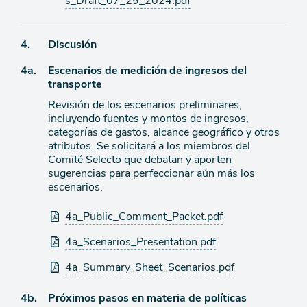
s_Draft_07_29_2024.pdf
Ítem
4.
Discusión
Ítem
4a.
Escenarios de medición de ingresos del
de
transporte
agenda
de
Revisión de los escenarios preliminares,
agenda
incluyendo fuentes y montos de ingresos,
categorías de gastos, alcance geográfico y otros
atributos. Se solicitará a los miembros del
Comité Selecto que debatan y aporten
sugerencias para perfeccionar aún más los
escenarios.
Archivos
4a_Public_Comment_Packet.pdf
adjuntos
4a_Scenarios_Presentation.pdf
4a_Summary_Sheet_Scenarios.pdf
Ítem
4b.
Próximos pasos en materia de políticas