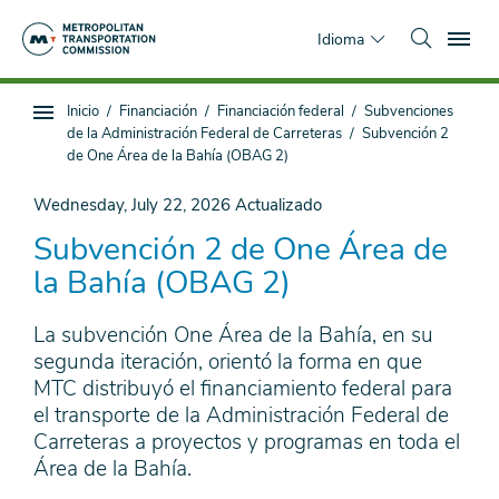
Saltar
To
al
Idioma
contenido
principal
Estás
Inicio
Financiación
Financiación federal
Subvenciones
Navegación
aquí
de la Administración Federal de Carreteras
Subvención 2
de
de One Área de la Bahía (OBAG 2)
subpágina
Wednesday, July 22, 2026
Actualizado
Subvención 2 de One Área de
la Bahía (OBAG 2)
La subvención One Área de la Bahía, en su
segunda iteración, orientó la forma en que
MTC distribuyó el financiamiento federal para
el transporte de la Administración Federal de
Carreteras a proyectos y programas en toda el
Área de la Bahía.