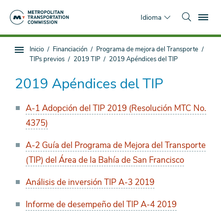
Saltar
To
al
Idioma
contenido
principal
Estás
Inicio
Financiación
Programa de mejora del Transporte
Navegación
aquí
TIPs previos
2019 TIP
2019 Apéndices del TIP
de
subpágina
2019 Apéndices del TIP
A-1 Adopción del TIP 2019 (Resolución MTC No.
4375)
A-2 Guía del Programa de Mejora del Transporte
(TIP) del Área de la Bahía de San Francisco
Análisis de inversión TIP A-3 2019
Informe de desempeño del TIP A-4 2019