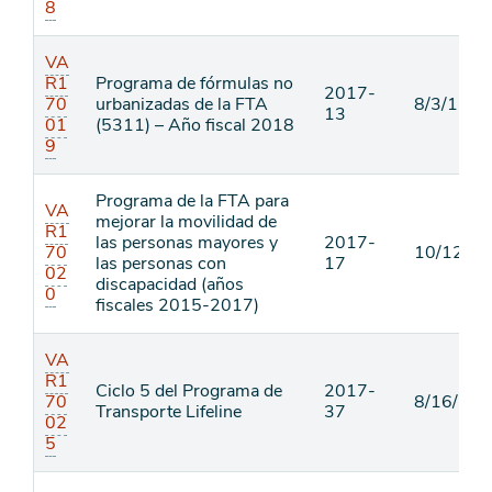
8
VA
R1
Programa de fórmulas no
2017-
70
urbanizadas de la FTA
8/3/17
13
01
(5311) – Año fiscal 2018
9
Programa de la FTA para
VA
mejorar la movilidad de
R1
las personas mayores y
2017-
70
10/12/17
las personas con
17
02
discapacidad (años
0
fiscales 2015-2017)
VA
R1
Ciclo 5 del Programa de
2017-
70
8/16/18
Transporte Lifeline
37
02
5