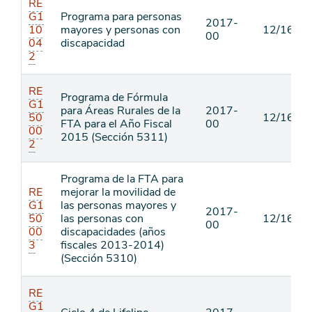
RE
G1
Programa para personas
2017-
10
mayores y personas con
12/16/16
00
04
discapacidad
2
RE
Programa de Fórmula
G1
para Áreas Rurales de la
2017-
50
12/16/16
FTA para el Año Fiscal
00
00
2015 (Sección 5311)
2
Programa de la FTA para
RE
mejorar la movilidad de
G1
las personas mayores y
2017-
50
las personas con
12/16/16
00
00
discapacidades (años
3
fiscales 2013-2014)
(Sección 5310)
RE
G1