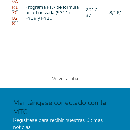
VA
R1
Programa FTA de fórmula
2017-
70
no urbanizada (5311) -
8/16/18
37
02
FY19 y FY20
6
Volver arriba
Manténgase conectado con la
MTC
Regístrese para recibir nuestras últimas
noticias.