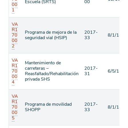
Escuela (SRTS)
00
00
1
VA
R1
Programa de mejora de la
2017-
70
8/1/18
seguridad vial (HSIP)
33
00
2
VA
Mantenimiento de
R1
carreteras –
2017-
70
6/5/18
Reasfaltado/Rehabilitación
31
00
privada SHS
4
VA
R1
Programa de movilidad
2017-
70
8/1/18
SHOPP
33
00
5