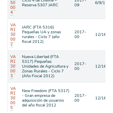
Ciclo 4 de Lifeline –
2017-
50
6/9/17
Reserva 5307 JARC
09
00
4
VA
JARC (FTA 5316)
R1
Pequeñas UA y zonas
2017-
30
12/16/16
rurales - Ciclo 7 (año
00
00
fiscal 2012)
2
VA
Nueva Libertad (FTA
R1
5317) Pequeñas
2017-
30
Unidades de Agricultura y
12/16/16
00
00
Zonas Rurales - Ciclo 7
3
(Año Fiscal 2012)
VA
New Freedom (FTA 5317)
R1
- Gran empresa de
2017-
30
12/16/16
adquisición de usuarios
00
00
del año fiscal 2012
5