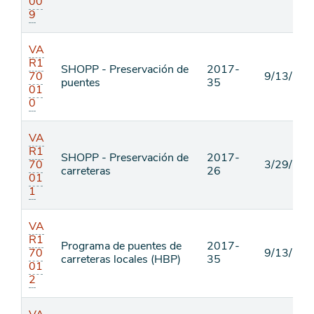
00
9
VA
R1
SHOPP - Preservación de
2017-
70
9/13/18
puentes
35
01
0
VA
R1
SHOPP - Preservación de
2017-
70
3/29/18
carreteras
26
01
1
VA
R1
Programa de puentes de
2017-
70
9/13/18
carreteras locales (HBP)
35
01
2