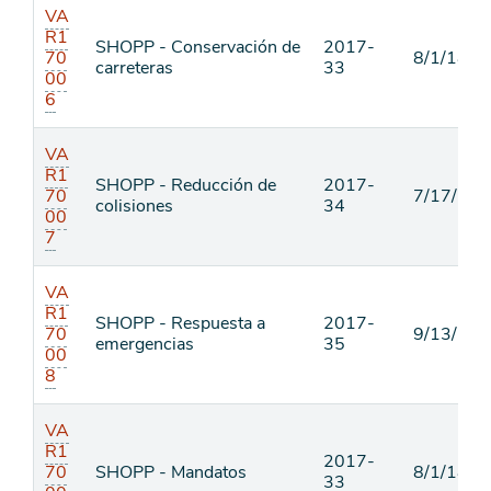
VA
R1
SHOPP - Conservación de
2017-
70
8/1/18
carreteras
33
00
6
VA
R1
SHOPP - Reducción de
2017-
70
7/17/18
colisiones
34
00
7
VA
R1
SHOPP - Respuesta a
2017-
70
9/13/18
emergencias
35
00
8
VA
R1
2017-
70
SHOPP - Mandatos
8/1/18
33