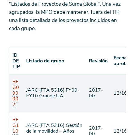
"Listados de Proyectos de Suma Global". Una vez
agrupados, la MPO debe mantener, fuera del TIP,
una lista detallada de los proyectos incluidos en
cada grupo.
ID
Fecha de
DE
Listado de grupo
Revisión
aprobaci
TIP
RE
G0
JARC (FTA 5316) FY09-
2017-
90
12/16/16
FY10 Grande UA
00
00
2
RE
G1
JARC (FTA 5316) Gestión
2017-
10
de la movilidad – Años
12/16/16
00