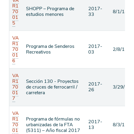
VA
R1
SHOPP – Programa de
2017-
70
8/1/18
estudios menores
33
01
5
VA
R1
Programa de Senderos
2017-
70
2/8/17
Recreativos
03
01
6
VA
R1
Sección 130 - Proyectos
2017-
70
de cruces de ferrocarril /
3/29/18
26
01
carretera
7
VA
R1
Programa de fórmulas no
2017-
70
urbanizadas de la FTA
8/3/17
13
01
(5311) – Año fiscal 2017