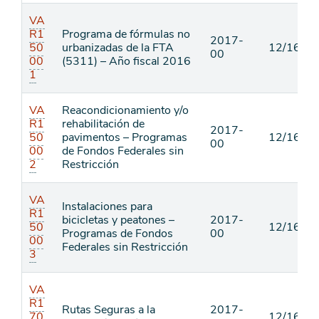
VA
R1
Programa de fórmulas no
2017-
50
urbanizadas de la FTA
12/16/16
00
00
(5311) – Año fiscal 2016
1
VA
Reacondicionamiento y/o
R1
rehabilitación de
2017-
50
pavimentos – Programas
12/16/16
00
00
de Fondos Federales sin
2
Restricción
VA
Instalaciones para
R1
bicicletas y peatones –
2017-
50
12/16/16
Programas de Fondos
00
00
Federales sin Restricción
3
VA
R1
Rutas Seguras a la
2017-
70
12/16/16