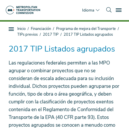
Saltar
To
al
Idioma
contenido
principal
Estás
Inicio
Financiación
Programa de mejora del Transporte
Navegación
aquí
TIPs previos
2017 TIP
2017 TIP Listados agrupados
de
subpágina
2017 TIP Listados agrupados
Las regulaciones federales permiten a las MPO
agrupar o combinar proyectos que no se
consideran de escala adecuada para su inclusión
individual. Dichos proyectos pueden agruparse por
función, tipo de obra o área geográfica, y deben
cumplir con la clasificación de proyectos exentos
contenida en el Reglamento de Conformidad del
Transporte de la EPA (40 CFR parte 93). Estos
proyectos agrupados se conocen a menudo como