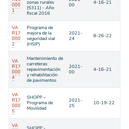
zonas rurales
4-16-21
000
00
(5311) - Año
1
fiscal 2016
VA
Programa de
R17
mejora de la
2021-
8-26-22
000
seguridad vial
24
2
(HSIP)
Mantenimiento de
VA
carreteras:
R17
2021-
repavimentación
4-16-21
000
00
y rehabilitación
4
de pavimentos
VA
SHOPP –
R17
2021-
Programa de
10-19-22
000
25
Movilidad
5
VA
SHOPP -