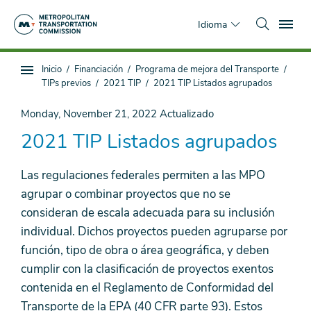
Saltar
To
al
Idioma
contenido
principal
Estás
Inicio
Financiación
Programa de mejora del Transporte
Navegación
aquí
TIPs previos
2021 TIP
2021 TIP Listados agrupados
de
subpágina
Monday, November 21, 2022
Actualizado
2021 TIP Listados agrupados
Las regulaciones federales permiten a las MPO
agrupar o combinar proyectos que no se
consideran de escala adecuada para su inclusión
individual. Dichos proyectos pueden agruparse por
función, tipo de obra o área geográfica, y deben
cumplir con la clasificación de proyectos exentos
contenida en el Reglamento de Conformidad del
Transporte de la EPA (40 CFR parte 93). Estos