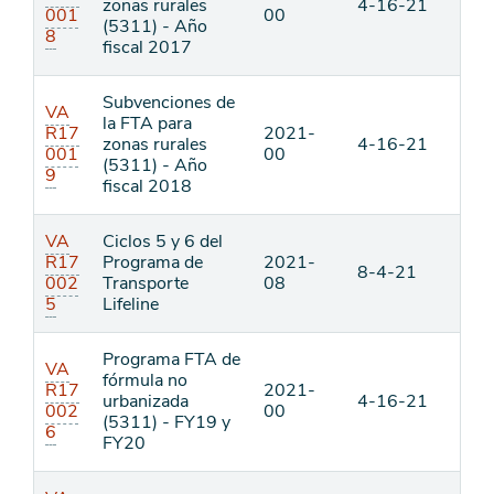
zonas rurales
4-16-21
001
00
(5311) - Año
8
fiscal 2017
Subvenciones de
VA
la FTA para
R17
2021-
zonas rurales
4-16-21
001
00
(5311) - Año
9
fiscal 2018
VA
Ciclos 5 y 6 del
R17
Programa de
2021-
8-4-21
002
Transporte
08
5
Lifeline
Programa FTA de
VA
fórmula no
R17
2021-
urbanizada
4-16-21
002
00
(5311) - FY19 y
6
FY20