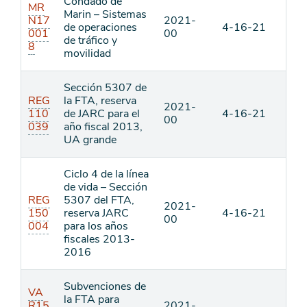
Condado de
MR
Marin – Sistemas
N17
2021-
de operaciones
4-16-21
001
00
de tráfico y
8
movilidad
Sección 5307 de
REG
la FTA, reserva
2021-
110
de JARC para el
4-16-21
00
039
año fiscal 2013,
UA grande
Ciclo 4 de la línea
de vida – Sección
REG
5307 del FTA,
2021-
150
reserva JARC
4-16-21
00
004
para los años
fiscales 2013-
2016
Subvenciones de
VA
la FTA para
R15
2021-