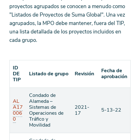
proyectos agrupados se conocen a menudo como
"Listados de Proyectos de Suma Global". Una vez
agrupados, la MPO debe mantener, fuera del TIP,
una lista detallada de los proyectos incluidos en
cada grupo.
ID
Fecha de
DE
Listado de grupo
Revisión
aprobación
TIP
Condado de
AL
Alameda –
A17
Sistemas de
2021-
5-13-22
006
Operaciones de
17
0
Tráfico y
Movilidad