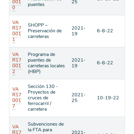
001
25
puentes
0
VA
SHOPP –
R17
2021-
Preservación de
6-8-22
001
19
carreteras
1
VA
Programa de
R17
puentes de
2021-
6-8-22
001
carreteras locales
19
2
(HBP)
Sección 130 -
VA
Proyectos de
R17
2021-
cruces de
10-19-22
001
25
ferrocarril /
7
carretera
Subvenciones de
VA
la FTA para
R17
2021-