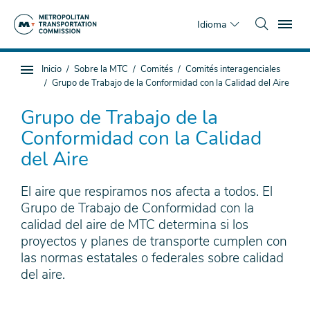
Saltar
To
al
Idioma
contenido
principal
Estás
Inicio
Sobre la MTC
Comités
Comités interagenciales
Navegación
aquí
Grupo de Trabajo de la Conformidad con la Calidad del Aire
de
subpágina
Grupo de Trabajo de la
Conformidad con la Calidad
del Aire
El aire que respiramos nos afecta a todos. El
Grupo de Trabajo de Conformidad con la
calidad del aire de MTC determina si los
proyectos y planes de transporte cumplen con
las normas estatales o federales sobre calidad
del aire.