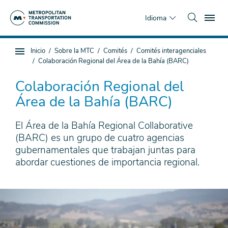
Saltar
To
al
Idioma
contenido
principal
Estás
Inicio
Sobre la MTC
Comités
Comités interagenciales
Navegación
aquí
Colaboración Regional del Área de la Bahía (BARC)
de
subpágina
Colaboración Regional del
Área de la Bahía (BARC)
El Área de la Bahía Regional Collaborative
(BARC) es un grupo de cuatro agencias
gubernamentales que trabajan juntas para
abordar cuestiones de importancia regional.