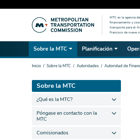
Saltar
MTC es la agencia de 
al
financiamiento y coo
contenido
transporte para el Ár
Francisco de nueve 
principal
Sobre la MTC
Planificación
Oper
Estás
Inicio
Sobre la MTC
Autoridades
Autoridad de Financ
aquí
Sobre la MTC
¿Qué es la MTC?
Póngase en contacto con la
MTC
Comisionados