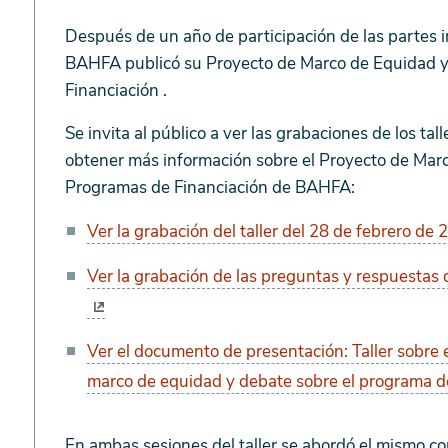
Talleres
Después de un año de participación de las partes i
de
BAHFA publicó su Proyecto de Marco de Equidad y
la
Financiación .
BAHFA
Se invita al público a ver las grabaciones de los tal
sobre
obtener más información sobre el Proyecto de Marc
el
Programas de Financiación de BAHFA:
borrador
del
Ver la grabación del taller del 28 de febrero de
marco
Ver la grabación de las preguntas y respuestas 
de
equidad
y
Ver el documento de presentación: Taller sobre
los
marco de equidad y debate sobre el programa d
borradores
de
los
En ambas sesiones del taller se abordó el mismo c