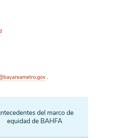
d
@bayareametro.gov
.
ntecedentes del marco de
equidad de BAHFA