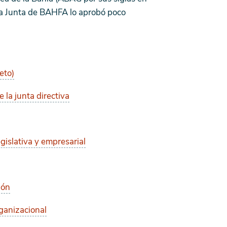
 la Junta de BAHFA lo aprobó poco
eto)
 la junta directiva
egislativa y empresarial
ión
ganizacional