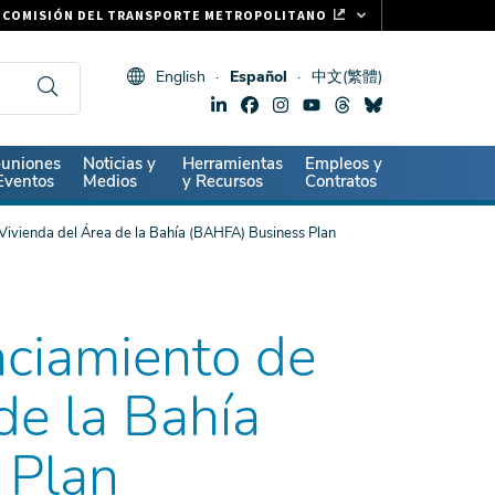
COMISIÓN DEL TRANSPORTE METROPOLITANO
FASTRAK
English
Español
中文(繁體)
CLIPPER CARD
511.ORG
SIGNOS VITALES
ndary
uniones
Noticias y
Herramientas
Empleos y
Eventos
Medios
y Recursos
Contratos
Vivienda del Área de la Bahía (BAHFA) Business Plan
nciamiento de
de la Bahía
 Plan