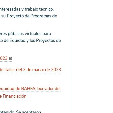
nteresadas y trabajo técnico,
 su Proyecto de Programas de
leres públicos virtuales para
o de Equidad y los Proyectos de
 2023
del taller del 2 de marzo de 2023
 equidad de BAHFA: borrador del
e Financiación
ontenido. Se aceptaron