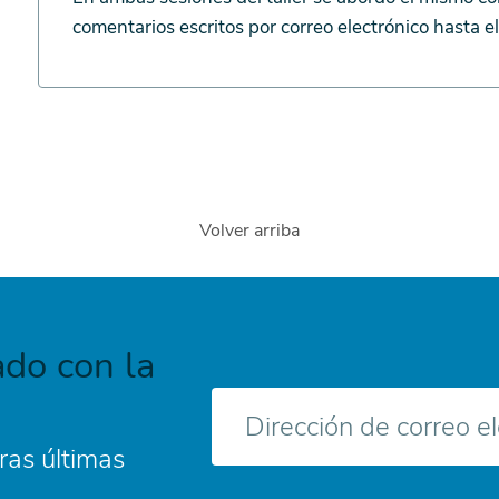
programas
comentarios escritos por correo electrónico hasta 
de
Financiación
Volver arriba
do con la
Correo
electrónico
ras últimas