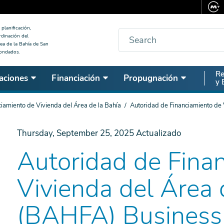
planificación,
Buscar
rdinación del
ea de la Bahía de San
condados.
Seco
Re
aciones
Financiación
Propugnación
y 
Nav
iamiento de Vivienda del Área de la Bahía
Autoridad de Financiamiento de 
Thursday, September 25, 2025
Actualizado
Autoridad de Fina
Vivienda del Área 
(BAHFA) Business