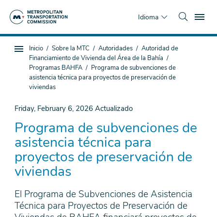
Saltar
To
al
Idioma
contenido
principal
Estás
Inicio
Sobre la MTC
Autoridades
Autoridad de
Navegación
aquí
Financiamiento de Vivienda del Área de la Bahía
de
Programas BAHFA
Programa de subvenciones de
subpágina
asistencia técnica para proyectos de preservación de
viviendas
Friday, February 6, 2026
Actualizado
Programa de subvenciones de
asistencia técnica para
proyectos de preservación de
viviendas
El Programa de Subvenciones de Asistencia
Técnica para Proyectos de Preservación de