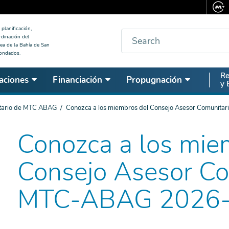
planificación,
Buscar
rdinación del
ea de la Bahía de San
condados.
Seco
Re
aciones
Financiación
Propugnación
y 
Nav
tario de MTC ABAG
Conozca a los miembros del Consejo Asesor Comuni
Conozca a los mie
Consejo Asesor Co
MTC-ABAG 2026