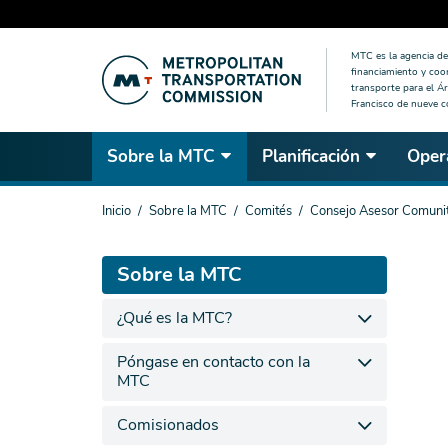
Saltar
MTC es la agencia de 
al
financiamiento y coo
contenido
transporte para el Ár
Francisco de nueve 
principal
Sobre la MTC
Planificación
Oper
Estás
Inicio
Sobre la MTC
Comités
Consejo Asesor Comuni
aquí
Sobre la MTC
¿Qué es la MTC?
Póngase en contacto con la
MTC
Comisionados