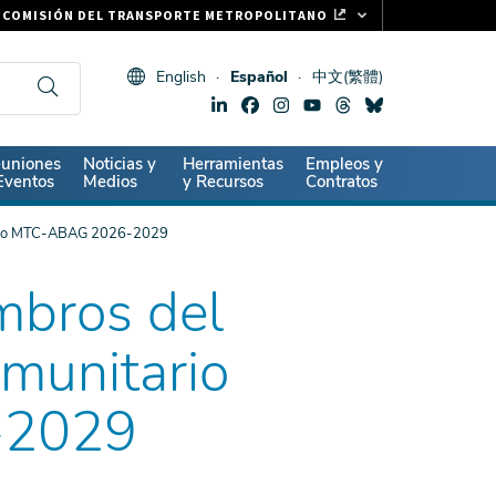
COMISIÓN DEL TRANSPORTE METROPOLITANO
FASTRAK
English
Español
中文(繁體)
CLIPPER CARD
511.ORG
SIGNOS VITALES
ndary
uniones
Noticias y
Herramientas
Empleos y
Eventos
Medios
y Recursos
Contratos
tario MTC-ABAG 2026-2029
mbros del
munitario
-2029