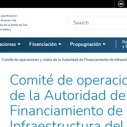
planificación,
Buscar
rdinación del
ea de la Bahía de San
condados.
Seco
Re
aciones
Financiación
Propugnación
y 
Nav
Comité de operaciones y redes de la Autoridad de Financiamiento de Infraest
Comité de operaci
de la Autoridad de
Financiamiento de
Infraestructura del