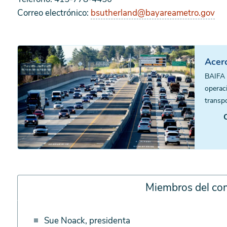
Correo electrónico:
bsutherland@bayareametro.gov
Acer
BAIFA s
operac
transp
Miembros del co
Miembros
Sue Noack, presidenta