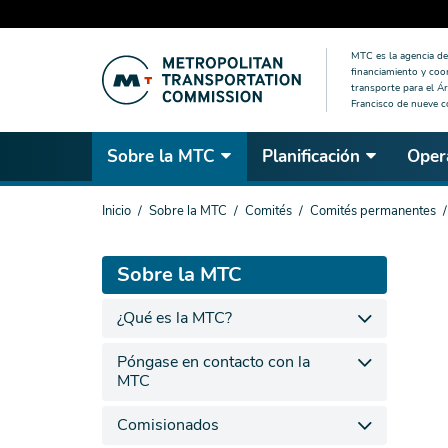
Saltar
MTC es la agencia de 
al
financiamiento y coo
contenido
transporte para el Ár
Francisco de nueve 
principal
Sobre la MTC
Planificación
Oper
Estás
Inicio
Sobre la MTC
Comités
Comités permanentes
aquí
Sobre la MTC
¿Qué es la MTC?
Póngase en contacto con la
MTC
Comisionados