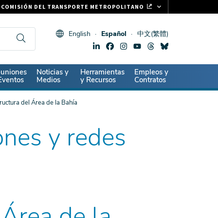
COMISIÓN DEL TRANSPORTE METROPOLITANO
FASTRAK
English
Español
中文(繁體)
CLIPPER CARD
511.ORG
SIGNOS VITALES
ndary
uniones
Noticias y
Herramientas
Empleos y
Eventos
Medios
y Recursos
Contratos
ructura del Área de la Bahía
ones y redes
 Área de la