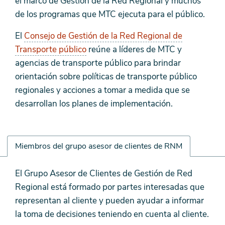
el marco de Gestión de la Red Regional y muchos
de los programas que MTC ejecuta para el público.
El
Consejo de Gestión de la Red Regional de
Transporte público
reúne a líderes de MTC y
agencias de transporte público para brindar
orientación sobre políticas de transporte público
regionales y acciones a tomar a medida que se
desarrollan los planes de implementación.
Miembros del grupo asesor de clientes de RNM
Miembros
El Grupo Asesor de Clientes de Gestión de Red
del
Regional está formado por partes interesadas que
grupo
representan al cliente y pueden ayudar a informar
asesor
la toma de decisiones teniendo en cuenta al cliente.