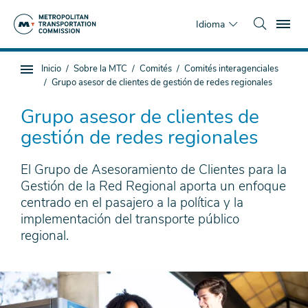
Saltar
To
al
Idioma
contenido
principal
Estás
Inicio
Sobre la MTC
Comités
Comités interagenciales
Navegación
aquí
Grupo asesor de clientes de gestión de redes regionales
de
subpágina
Grupo asesor de clientes de
gestión de redes regionales
El Grupo de Asesoramiento de Clientes para la
Gestión de la Red Regional aporta un enfoque
centrado en el pasajero a la política y la
implementación del transporte público
regional.