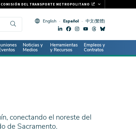
COMISIÓN DEL TRANSPORTE METROPOLITANO
FASTRAK
English
Español
中文(繁體)
CLIPPER CARD
511.ORG
SIGNOS VITALES
ndary
uniones
Noticias y
Herramientas
Empleos y
Eventos
Medios
y Recursos
Contratos
uín, conectando el noreste del
do de Sacramento.