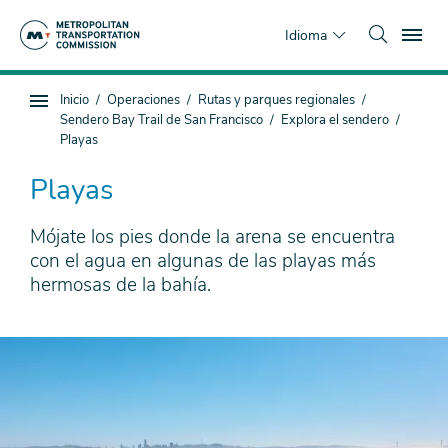
Saltar
To
al
Idioma
contenido
principal
Estás
Inicio
Operaciones
Rutas y parques regionales
Navegación
aquí
Sendero Bay Trail de San Francisco
Explora el sendero
de
Playas
subpágina
Playas
Mójate los pies donde la arena se encuentra
con el agua en algunas de las playas más
hermosas de la bahía.