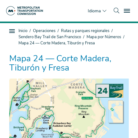
Saltar
To
al
Idioma
contenido
principal
Estás
Inicio
Operaciones
Rutas y parques regionales
Navegación
aquí
Sendero Bay Trail de San Francisco
Mapa por Números
de
Mapa 24 — Corte Madera, Tiburón y Fresa
subpágina
Mapa 24 — Corte Madera,
Tiburón y Fresa