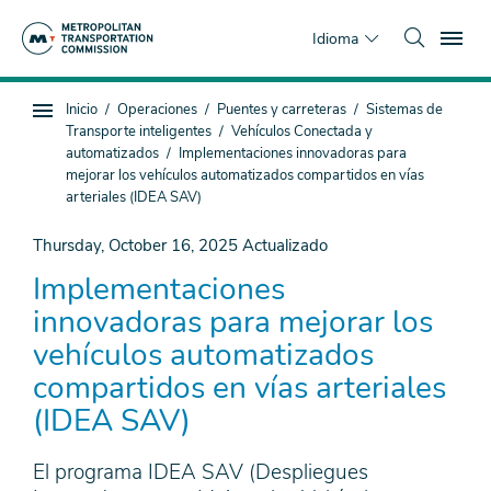
Saltar
To
al
Idioma
contenido
principal
Estás
Inicio
Operaciones
Puentes y carreteras
Sistemas de
Navegación
aquí
Transporte inteligentes
Vehículos Conectada y
de
automatizados
Implementaciones innovadoras para
subpágina
mejorar los vehículos automatizados compartidos en vías
arteriales (IDEA SAV)
Thursday, October 16, 2025
Actualizado
Implementaciones
innovadoras para mejorar los
vehículos automatizados
compartidos en vías arteriales
(IDEA SAV)
El programa IDEA SAV (Despliegues