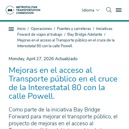
Saltar
To
al
Idioma
contenido
principal
Estás
Inicio
Operaciones
Puentes y carreteras
Iniciativas
Navegación
aquí
Foward de viajes al trabajo
Bay Bridge Adelante
de
Mejoras en el acceso al Transporte público en el cruce de la
subpágina
Interestatal 80 con la calle Powell.
Monday, April 27, 2026
Actualizado
Mejoras en el acceso al
Transporte público en el cruce
de la Interestatal 80 con la
calle Powell.
Como parte de la iniciativa Bay Bridge
Forward para mejorar el transporte público, el
proyecto de mejoras en el acceso al