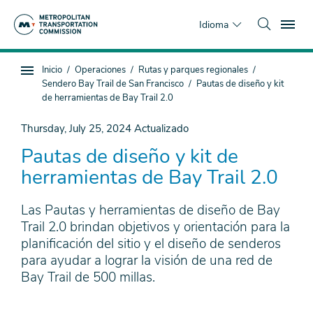
Saltar
To
al
Idioma
contenido
principal
Estás
Inicio
Operaciones
Rutas y parques regionales
Navegación
aquí
Sendero Bay Trail de San Francisco
Pautas de diseño y kit
de
de herramientas de Bay Trail 2.0
subpágina
Thursday, July 25, 2024
Actualizado
Pautas de diseño y kit de
herramientas de Bay Trail 2.0
Las Pautas y herramientas de diseño de Bay
Trail 2.0 brindan objetivos y orientación para la
planificación del sitio y el diseño de senderos
para ayudar a lograr la visión de una red de
Bay Trail de 500 millas.