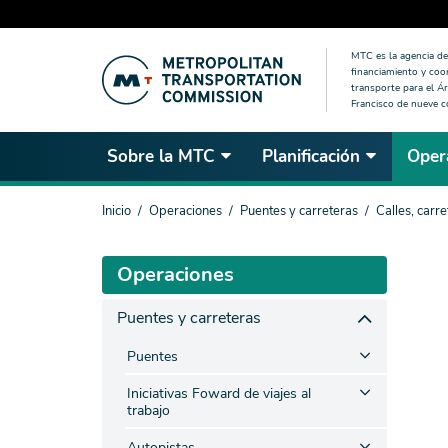
Saltar
MTC es la agencia de 
al
financiamiento y coo
contenido
transporte para el Ár
Francisco de nueve 
principal
Sobre la MTC
Planificación
Oper
Estás
Inicio
Operaciones
Puentes y carreteras
Calles, carre
aquí
Operaciones
Puentes y carreteras
Puentes
Iniciativas Foward de viajes al
trabajo
Autopistas