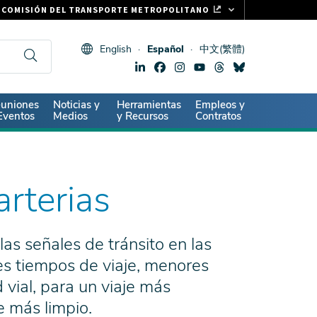
COMISIÓN DEL TRANSPORTE METROPOLITANO
FASTRAK
English
Español
中文(繁體)
CLIPPER CARD
511.ORG
SIGNOS VITALES
ndary
uniones
Noticias y
Herramientas
Empleos y
Eventos
Medios
y Recursos
Contratos
arterias
as señales de tránsito en las
es tiempos de viaje, menores
vial, para un viaje más
e más limpio.