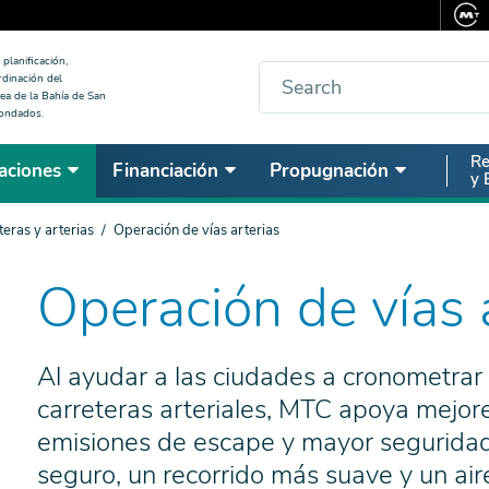
planificación,
Buscar
rdinación del
ea de la Bahía de San
condados.
Seco
Re
aciones
Financiación
Propugnación
y 
Nav
teras y arterias
Operación de vías arterias
Operación de vías 
Al ayudar a las ciudades a cronometrar l
carreteras arteriales, MTC apoya mejor
emisiones de escape y mayor seguridad 
seguro, un recorrido más suave y un air