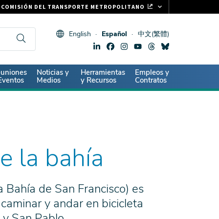
COMISIÓN DEL TRANSPORTE METROPOLITANO
FASTRAK
English
Español
中文(繁體)
CLIPPER CARD
511.ORG
SIGNOS VITALES
ndary
uniones
Noticias y
Herramientas
Empleos y
Eventos
Medios
y Recursos
Contratos
e la bahía
la Bahía de San Francisco) es
caminar y andar en bicicleta
 y San Pablo.