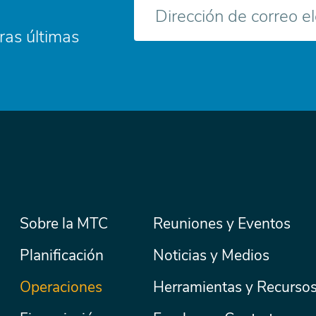
electrónico
ras últimas
Menú
Sobre la MTC
Reuniones y Eventos
Secondary
Nav
principal
Planificación
Noticias y Medios
Operaciones
Herramientas y Recurso