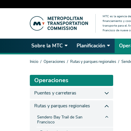
Saltar
MTC es la agencia de 
al
financiamiento y coo
contenido
transporte para el Ár
Francisco de nueve 
principal
Sobre la MTC
Planificación
Oper
Estás
Inicio
Operaciones
Rutas y parques regionales
Sende
aquí
Operaciones
Puentes y carreteras
Rutas y parques regionales
Sendero Bay Trail de San
Francisco