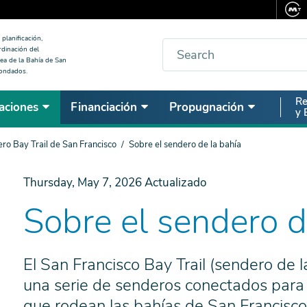
planificación,
Buscar
rdinación del
ea de la Bahía de San
condados.
Seco
Re
aciones
Financiación
Propugnación
y 
Nav
ro Bay Trail de San Francisco
Sobre el sendero de la bahía
Thursday, May 7, 2026
Actualizado
Sobre el sendero d
El San Francisco Bay Trail (sendero de 
una serie de senderos conectados para 
que rodean las bahías de San Francisco