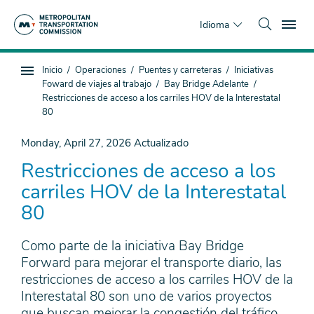
Saltar
To
al
Idioma
contenido
principal
Estás
Inicio
Operaciones
Puentes y carreteras
Iniciativas
Navegación
aquí
Foward de viajes al trabajo
Bay Bridge Adelante
de
Restricciones de acceso a los carriles HOV de la Interestatal
subpágina
80
Monday, April 27, 2026
Actualizado
Restricciones de acceso a los
carriles HOV de la Interestatal
80
Como parte de la iniciativa Bay Bridge
Forward para mejorar el transporte diario, las
restricciones de acceso a los carriles HOV de la
Interestatal 80 son uno de varios proyectos
que buscan mejorar la congestión del tráfico