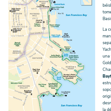
béis
tome
Basi
La c
mant
sepa
Yach
una 
Gold
Chas
Bay
estr
sopo
orig
desm
la d