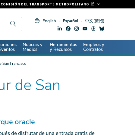
COMISIÓN DEL TRANSPORTE METROPOLITANO
FASTRAK
English
Español
中文(繁體)
CLIPPER CARD
511.ORG
SIGNOS VITALES
ndary
uniones
Noticias y
Herramientas
Empleos y
Eventos
Medios
y Recursos
Contratos
e San Francisco
ur de San
rque oracle
ués de disfrutar de una entrada gratis de