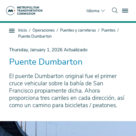
Saltar
To
al
Idioma
contenido
principal
Estás
Inicio
Operaciones
Puentes y carreteras
Puentes
Navegación
aquí
Puente Dumbarton
de
subpágina
Thursday, January 1, 2026
Actualizado
Puente Dumbarton
El puente Dumbarton original fue el primer
cruce vehicular sobre la bahía de San
Francisco propiamente dicha. Ahora
proporciona tres carriles en cada dirección, así
como un camino para bicicletas / peatones.