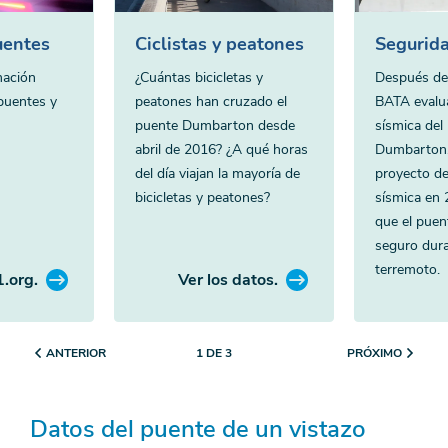
uentes
Ciclistas y peatones
Segurida
mación
¿Cuántas bicicletas y
Después de
puentes y
peatones han cruzado el
BATA evalua
puente Dumbarton desde
sísmica del
abril de 2016? ¿A qué horas
Dumbarton, 
del día viajan la mayoría de
proyecto d
bicicletas y peatones?
sísmica en 
que el puen
seguro dur
terremoto.
1.org.
Ver los datos.
ANTERIOR
PRÓXIMO
1 DE 3
Datos del puente de un vistazo