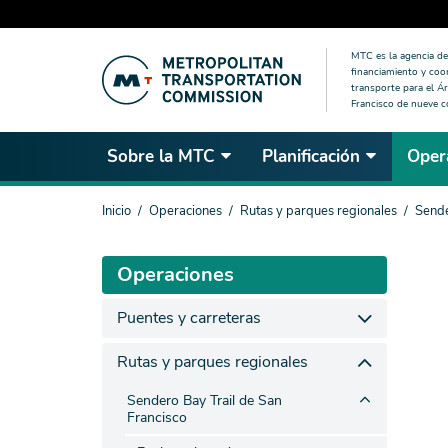
Saltar
MTC es la agencia de 
al
financiamiento y coo
contenido
transporte para el Ár
Francisco de nueve 
principal
Sobre la MTC
Planificación
Oper
Estás
Inicio
Operaciones
Rutas y parques regionales
Sende
aquí
Operaciones
Puentes y carreteras
Rutas y parques regionales
Sendero Bay Trail de San
Francisco