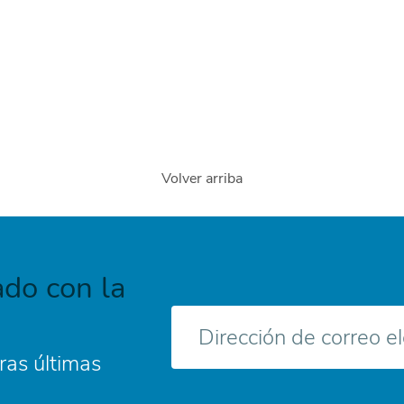
Volver arriba
do con la
Correo
electrónico
ras últimas