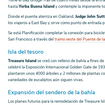
Tome el Bay Bridge Trail de cuatro millas desde la ent
hasta
Yerba Buena Island
y contemple la imponente to
Donde el puente aterriza en Oakland,
Judge John Sutt
los viajeros a East Bay y sirve como punto de entrada 
Se está Planificación completar la conexión para bicicl
San Francisco a través del
tramo oeste del Puente de l
Isla del tesoro
Treasure Island
se creó con relleno de bahía a fines de
celebró la Exposición Internacional Golden Gate de 1939
plantaron unos 4000 árboles y 2 millones de plantas co
variedades de eucaliptos aún siguen vivas.
Expansión del sendero de la bahía
Los planes futuros para la remodelación de Treasure I