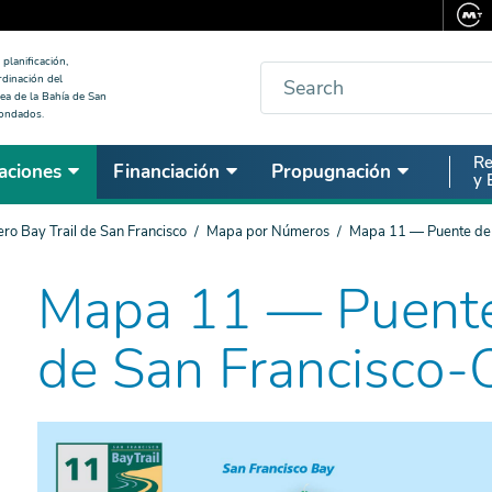
planificación,
Buscar
rdinación del
ea de la Bahía de San
condados.
Seco
Re
aciones
Financiación
Propugnación
y 
Nav
ro Bay Trail de San Francisco
Mapa por Números
Mapa 11 — Puente de 
Mapa 11 — Puente
de San Francisco-