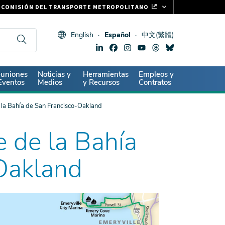
COMISIÓN DEL TRANSPORTE METROPOLITANO
FASTRAK
English
Español
中文(繁體)
CLIPPER CARD
511.ORG
SIGNOS VITALES
ndary
uniones
Noticias y
Herramientas
Empleos y
Eventos
Medios
y Recursos
Contratos
la Bahía de San Francisco-Oakland
 de la Bahía
Oakland